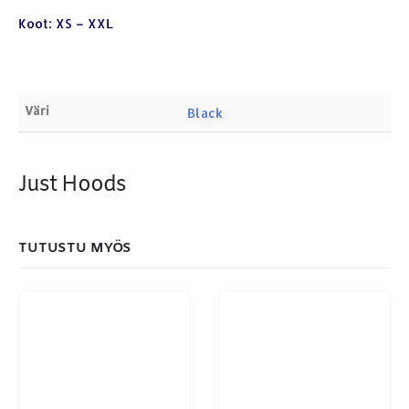
ETSI TUOTTEITA
Koot: XS – XXL
Products
search
Väri
Black
Just Hoods
MAKSUTAPAMME:
TUTUSTU MYÖS