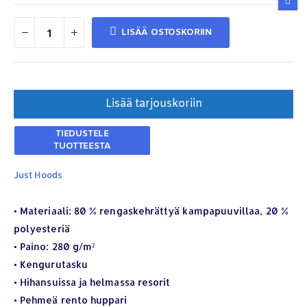
LISÄÄ OSTOSKORIIN
Lisää tarjouskoriin
Just Hoods
• Materiaali: 80 % rengaskehrättyä kampapuuvillaa, 20 %
YHTEYSTIEDOT
polyesteriä
• Paino: 280 g/m²
Osoite:
Hikivuorenkatu 14 C 20, 33710 Tampere
• Kengurutasku
Puhelin:
040-7549431
• Hihansuissa ja helmassa resorit
Sähköposti:
royal.yrityslahjat@gmail.com
• Pehmeä rento huppari