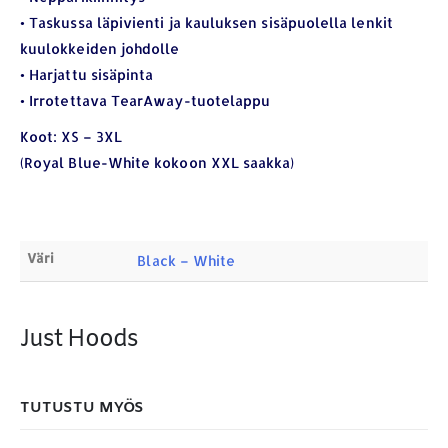
YHTEYSTIEDOT
• Taskussa läpivienti ja kauluksen sisäpuolella lenkit
kuulokkeiden johdolle
Osoite:
Hikivuorenkatu 14 C 20, 33710 Tampere
• Harjattu sisäpinta
Puhelin:
040-7549431
• Irrotettava TearAway-tuotelappu
Sähköposti:
royal.yrityslahjat@gmail.com
Koot: XS – 3XL
ETSI TUOTTEITA
(Royal Blue-White kokoon XXL saakka)
Products
search
Väri
Black – White
Just Hoods
MAKSUTAPAMME:
TUTUSTU MYÖS