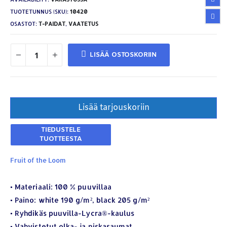
TUOTETUNNUS (SKU):
10420
OSASTOT:
T-PAIDAT
,
VAATETUS
LISÄÄ OSTOSKORIIN
Lisää tarjouskoriin
Fruit of the Loom
YHTEYSTIEDOT
• Materiaali: 100 % puuvillaa
• Paino: white 190 g/m², black 205 g/m²
Osoite:
Hikivuorenkatu 14 C 20, 33710 Tampere
• Ryhdikäs puuvilla-Lycra®-kaulus
Puhelin:
040-7549431
• Vahvistetut olka- ja niskasaumat