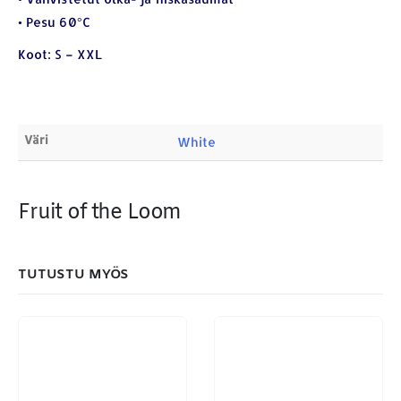
Sähköposti:
royal.yrityslahjat@gmail.com
• Pesu 60°C
ETSI TUOTTEITA
Koot: S – XXL
Products
search
Väri
White
Fruit of the Loom
MAKSUTAPAMME:
TUTUSTU MYÖS