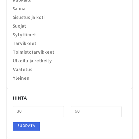
YHTEYSTIEDOT
Sauna
Osoite:
Hikivuorenkatu 14 C 20, 33710 Tampere
Sisustus ja koti
Puhelin:
040-7549431
Suojat
Sähköposti:
royal.yrityslahjat@gmail.com
Sytyttimet
Tarvikkeet
ETSI TUOTTEITA
Toimistotarvikkeet
Ulkoilu ja retkeily
Vaatetus
Yleinen
HINTA
MAKSUTAPAMME:
SUODATA