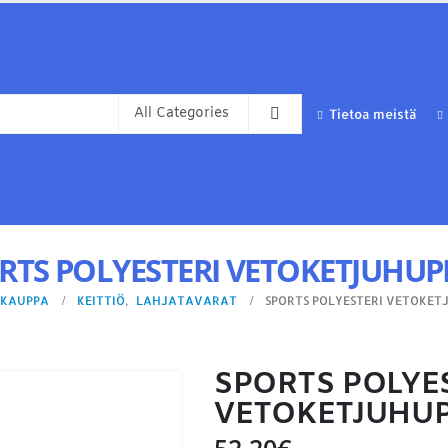
Tietoa meistä
RTS POLYESTERI VETOKETJUHUP
KAUPPA
KEITTIÖ
,
LAHJATAVARAT
SPORTS POLYESTERI VETOKET
SPORTS POLYE
VETOKETJUHUP
52,20
€