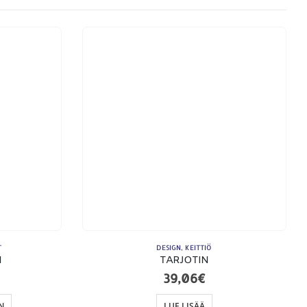
KSUTAPAMME:
T
DESIGN
,
KEITTIÖ
N
TARJOTIN
39,06
€
N
LUE LISÄÄ
imitusehdot