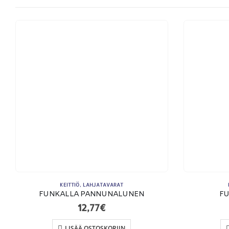
YHTEYSTIEDOT
Osoite:
Hikivuorenkatu 14 C 20, 33710 Tampere
Puhelin:
040-7549431
Sähköposti:
royal.yrityslahjat@gmail.com
KEITTIÖ
,
LAHJATAVARAT
FUNKALLA PANNUNALUNEN
FU
12,77
€
LISÄÄ OSTOSKORIIN