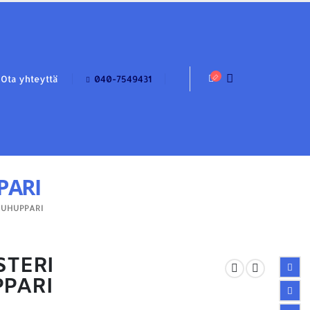
Ota yhteyttä
040-7549431
PARI
JUHUPPARI
STERI
PARI