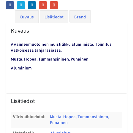
Kuvaus
Lisätiedot
Brand
Kuvaus
Avaimenmuotoinen muistitikku alumiinista. Toimitus
valkoisessa lahjarasiassa.
Musta, Hopea, Tummansininen, Punainen
Aluminium
YHTEYSTIEDOT
Lisätiedot
Osoite:
Hikivuorenkatu 14 C 20, 33710 Tampere
Puhelin:
040-7549431
Värivaihtoehdot:
Musta, Hopea, Tummansininen,
Sähköposti:
royal.yrityslahjat@gmail.com
Punainen
Materiaali:
Aluminium