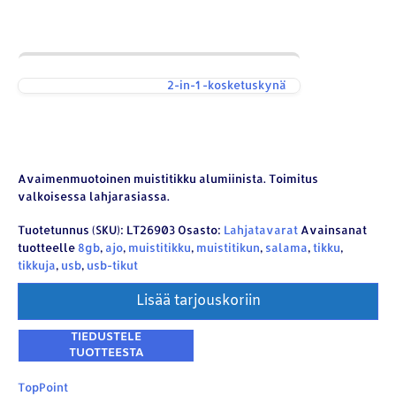
2-in-1 -kosketuskynä
Avaimenmuotoinen muistitikku alumiinista. Toimitus
valkoisessa lahjarasiassa.
Tuotetunnus (SKU):
LT26903
Osasto:
Lahjatavarat
Avainsanat
tuotteelle
8gb
,
ajo
,
muistitikku
,
muistitikun
,
salama
,
tikku
,
tikkuja
,
usb
,
usb-tikut
Lisää tarjouskoriin
TopPoint