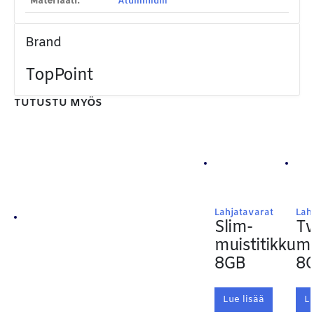
ETSI TUOTTEITA
Products
search
Brand
TopPoint
TUTUSTU MYÖS
MAKSUTAPAMME:
Lahjatavarat
Lah
Slim-
Tw
muistitikku
mu
8GB
8
Lue lisää
Lu