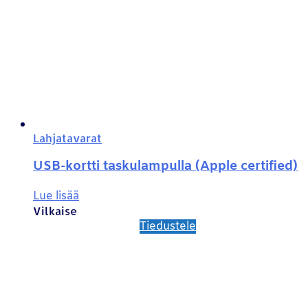
Lahjatavarat
USB-kortti taskulampulla (Apple certified)
Lue lisää
Vilkaise
Tiedustele