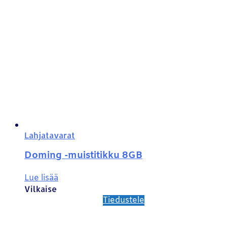
Lahjatavarat
Doming -muistitikku 8GB
Lue lisää
Vilkaise
Tiedustele