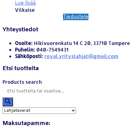
Lue lisää
Vilkaise
Tiedustele
Yhteystiedot
Osoite:
Hikivuorenkatu 14 C 20, 33710 Tampere
Puhelin:
040-7549431
Sähköposti:
royal.yrityslahjat@gmail.com
Etsi tuotteita
Products search
Maksutapamme: