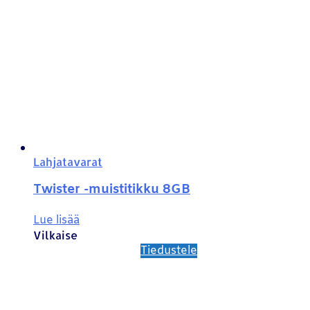
Lahjatavarat
Twister -muistitikku 8GB
Lue lisää
Vilkaise
Tiedustele