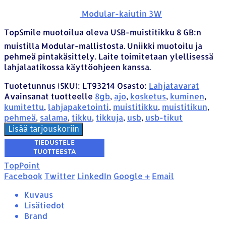
Modular-kaiutin 3W
TopSmile muotoilua oleva USB-muistitikku 8 GB:n
muistilla Modular-mallistosta. Uniikki muotoilu ja
pehmeä pintakäsittely. Laite toimitetaan ylellisessä
lahjalaatikossa käyttöohjeen kanssa.
Tuotetunnus (SKU):
LT93214
Osasto:
Lahjatavarat
Avainsanat tuotteelle
8gb
,
ajo
,
kosketus
,
kuminen
,
kumitettu
,
lahjapaketointi
,
muistitikku
,
muistitikun
,
pehmeä
,
salama
,
tikku
,
tikkuja
,
usb
,
usb-tikut
Lisää tarjouskoriin
TopPoint
Facebook
Twitter
LinkedIn
Google +
Email
Kuvaus
Lisätiedot
Brand