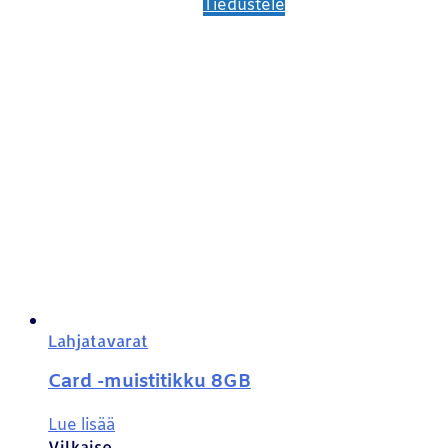
Tiedustele
Lahjatavarat
Card -muistitikku 8GB
Lue lisää
Vilkaise