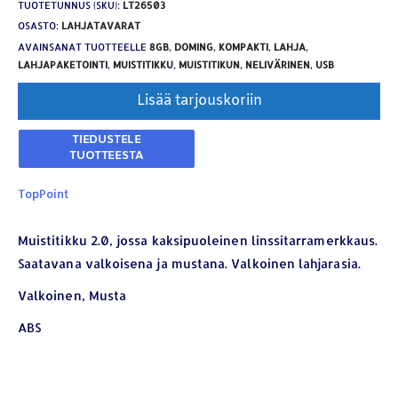
TUOTETUNNUS (SKU):
LT26503
OSASTO:
LAHJATAVARAT
AVAINSANAT TUOTTEELLE
8GB
,
DOMING
,
KOMPAKTI
,
LAHJA
,
LAHJAPAKETOINTI
,
MUISTITIKKU
,
MUISTITIKUN
,
NELIVÄRINEN
,
USB
Lisää tarjouskoriin
TopPoint
Muistitikku 2.0, jossa kaksipuoleinen linssitarramerkkaus.
Saatavana valkoisena ja mustana. Valkoinen lahjarasia.
YHTEYSTIEDOT
Valkoinen, Musta
Osoite:
Hikivuorenkatu 14 C 20, 33710 Tampere
ABS
Puhelin:
040-7549431
Sähköposti:
royal.yrityslahjat@gmail.com