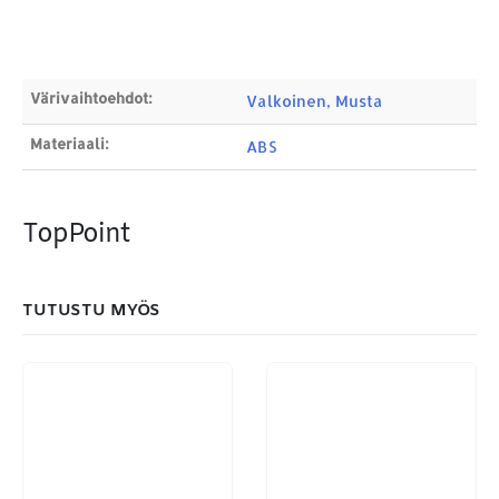
ETSI TUOTTEITA
Products
search
Värivaihtoehdot:
Valkoinen, Musta
Materiaali:
ABS
MAKSUTAPAMME:
TopPoint
TUTUSTU MYÖS