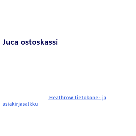
Juca ostoskassi
Heathrow tietokone- ja
asiakirjasalkku