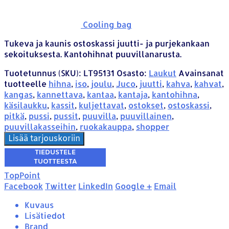
Cooling bag
Tukeva ja kaunis ostoskassi juutti- ja purjekankaan
sekoituksesta. Kantohihnat puuvillanarusta.
Tuotetunnus (SKU):
LT95131
Osasto:
Laukut
Avainsanat
tuotteelle
hihna
,
iso
,
joulu
,
Juco
,
juutti
,
kahva
,
kahvat
,
kangas
,
kannettava
,
kantaa
,
kantaja
,
kantohihna
,
käsilaukku
,
kassit
,
kuljettavat
,
ostokset
,
ostoskassi
,
pitkä
,
pussi
,
pussit
,
puuvilla
,
puuvillainen
,
puuvillakasseihin
,
ruokakauppa
,
shopper
Lisää tarjouskoriin
TopPoint
Facebook
Twitter
LinkedIn
Google +
Email
Kuvaus
Lisätiedot
Brand