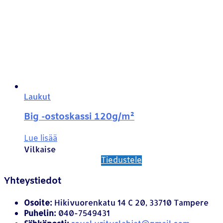
Laukut
Big -ostoskassi 120g/m²
Lue lisää
Vilkaise
Tiedustele
Yhteystiedot
Osoite:
Hikivuorenkatu 14 C 20, 33710 Tampere
Puhelin:
040-7549431