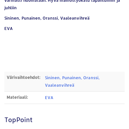
varmasti huomataan. Hyvä mainostyökalu tapahtumiin ja
juhliin
Sininen, Punainen, Oranssi, Vaaleanvihreä
EVA
Värivaihtoehdot:
Sininen, Punainen, Oranssi,
Vaaleanvihreä
Materiaali:
EVA
TopPoint