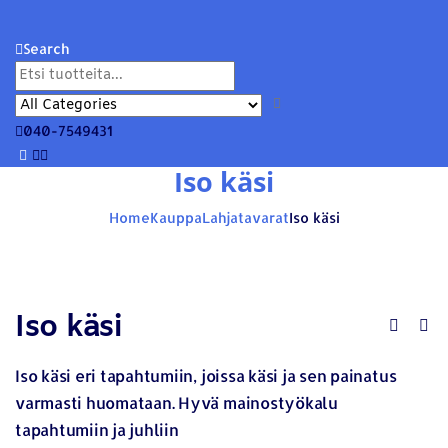
Search
040-7549431
Iso käsi
Home
Kauppa
Lahjatavarat
Iso käsi
Iso käsi
Iso käsi eri tapahtumiin, joissa käsi ja sen painatus
varmasti huomataan. Hyvä mainostyökalu
tapahtumiin ja juhliin