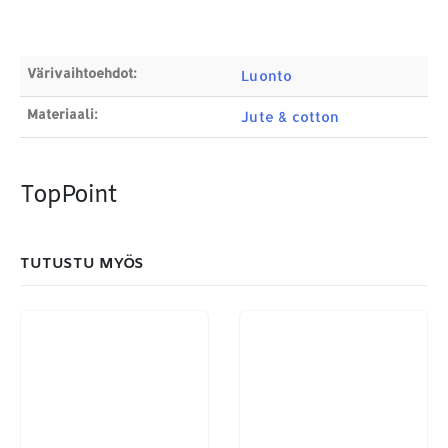
Products
search
Värivaihtoehdot:
Luonto
Materiaali:
Jute & cotton
MAKSUTAPAMME:
TopPoint
TUTUSTU MYÖS