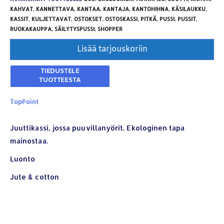
KAHVAT
,
KANNETTAVA
,
KANTAA
,
KANTAJA
,
KANTOHIHNA
,
KÄSILAUKKU
,
KASSIT
,
KULJETTAVAT
,
OSTOKSET
,
OSTOSKASSI
,
PITKÄ
,
PUSSI
,
PUSSIT
,
RUOKAKAUPPA
,
SÄILYTYSPUSSI
,
SHOPPER
Lisää tarjouskoriin
TopPoint
Juuttikassi, jossa puuvillanyörit. Ekologinen tapa
mainostaa.
YHTEYSTIEDOT
Luonto
Osoite:
Hikivuorenkatu 14 C 20, 33710 Tampere
Jute & cotton
Puhelin:
040-7549431
Sähköposti:
royal.yrityslahjat@gmail.com
ETSI TUOTTEITA