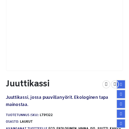
Juuttikassi
Juuttikassi, jossa puuvillanyörit. Ekologinen tapa
mainostaa.
TUOTETUNNUS (SKU):
LT91322
OSASTO:
LAUKUT
AVAINSANAT TUOTTEELLE
ECO
,
EKOLOGINEN
,
HIHNA
,
ISO
,
JUUTTI
,
KAHVA
,