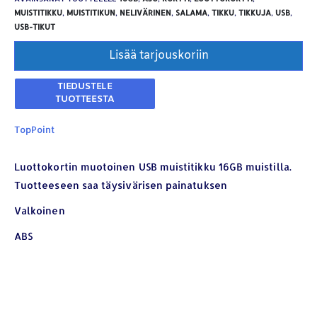
MUISTITIKKU
,
MUISTITIKUN
,
NELIVÄRINEN
,
SALAMA
,
TIKKU
,
TIKKUJA
,
USB
,
USB-TIKUT
Lisää tarjouskoriin
TopPoint
Luottokortin muotoinen USB muistitikku 16GB muistilla.
Tuotteeseen saa täysivärisen painatuksen
YHTEYSTIEDOT
Valkoinen
Osoite:
Hikivuorenkatu 14 C 20, 33710 Tampere
ABS
Puhelin:
040-7549431
Sähköposti:
royal.yrityslahjat@gmail.com
ETSI TUOTTEITA