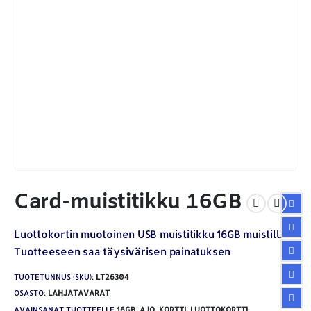
Card-muistitikku 16GB
Luottokortin muotoinen USB muistitikku 16GB muistilla.
Tuotteeseen saa täysivärisen painatuksen
TUOTETUNNUS (SKU):
LT26304
OSASTO:
LAHJATAVARAT
AVAINSANAT TUOTTEELLE
16GB
,
AJO
,
KORTTI
,
LUOTTOKORTTI
,