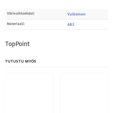
Products
search
Värivaihtoehdot:
Valkoinen
Materiaali:
ABS
MAKSUTAPAMME:
TopPoint
TUTUSTU MYÖS