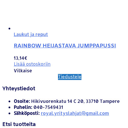
Laukut ja reput
RAINBOW HEIJASTAVA JUMPPAPUSSI
13,14
€
Lisää ostoskoriin
Vilkaise
Tiedustele
Yhteystiedot
Osoite:
Hikivuorenkatu 14 C 20, 33710 Tampere
Puhelin:
040-7549431
Sähköposti:
royal.yrityslahjat@gmail.com
Etsi tuotteita