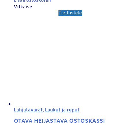
Lisää ostoskoriin
Vilkaise
Tiedustele
Lahjatavarat
,
Laukut ja reput
OTAVA HEIJASTAVA OSTOSKASSI