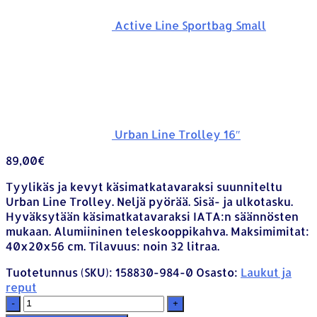
Active Line Sportbag Small
Urban Line Trolley 16″
89,00
€
Tyylikäs ja kevyt käsimatkatavaraksi suunniteltu
Urban Line Trolley. Neljä pyörää. Sisä- ja ulkotasku.
Hyväksytään käsimatkatavaraksi IATA:n säännösten
mukaan. Alumiininen teleskooppikahva. Maksimimitat:
40x20x56 cm. Tilavuus: noin 32 litraa.
Tuotetunnus (SKU):
158830-984-0
Osasto:
Laukut ja
reput
-
+