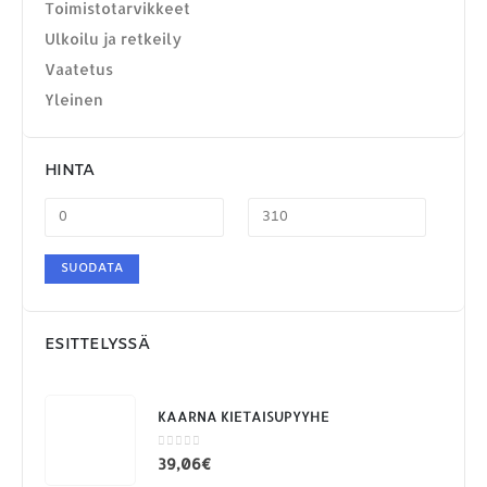
Toimistotarvikkeet
Ulkoilu ja retkeily
Vaatetus
Yleinen
HINTA
MAKSUTAPAMME:
SUODATA
ESITTELYSSÄ
KAARNA KIETAISUPYYHE
0
out of 5
39,06
€