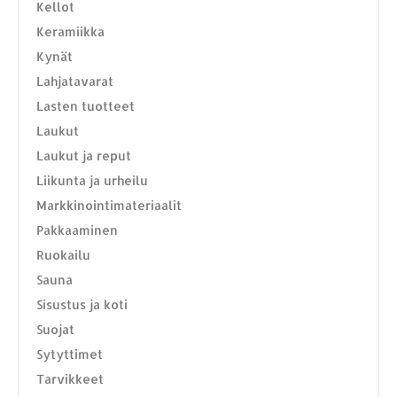
Kellot
Keramiikka
Kynät
Lahjatavarat
Lasten tuotteet
Laukut
Laukut ja reput
Liikunta ja urheilu
Markkinointimateriaalit
Pakkaaminen
Ruokailu
YHTEYSTIEDOT
Sauna
Osoite:
Hikivuorenkatu 14 C 20, 33710 Tampere
Sisustus ja koti
Puhelin:
040-7549431
Suojat
Sähköposti:
royal.yrityslahjat@gmail.com
Sytyttimet
Tarvikkeet
ETSI TUOTTEITA