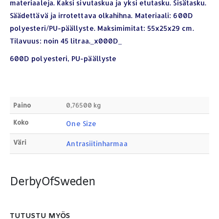
materiaaleja. Kaksi sivutaskua ja yksi etutasku. Sisätasku.
Säädettävä ja irrotettava olkahihna. Materiaali: 600D
YHTEYSTIEDOT
polyesteri/PU-päällyste. Maksimimitat: 55x25x29 cm.
Tilavuus: noin 45 litraa._x000D_
Osoite:
Hikivuorenkatu 14 C 20, 33710 Tampere
Puhelin:
040-7549431
600D polyesteri, PU-päällyste
Sähköposti:
royal.yrityslahjat@gmail.com
ETSI TUOTTEITA
Paino
0,76500 kg
Products
search
Koko
One Size
Väri
Antrasiitinharmaa
DerbyOfSweden
MAKSUTAPAMME:
TUTUSTU MYÖS