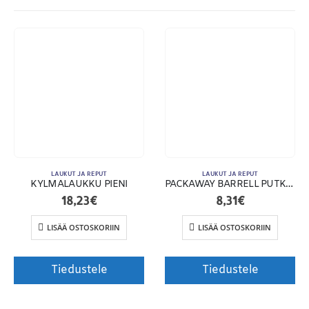
LAUKUT JA REPUT
LAUKUT JA REPUT
KYLMÄLAUKKU PIENI
PACKAWAY BARRELL PUTKIKASSI
18,23
€
8,31
€
Toimitusehdot
LISÄÄ OSTOSKORIIN
LISÄÄ OSTOSKORIIN
Tiedustele
Tiedustele
© Copyright 2020. Markus Kosonen | Karisma Films