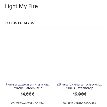
Light My Fire
MAKSUTAPAMME:
TUTUSTU MYÖS
PÄÄHINEET JA ASUSTEET
,
SATEENVARJOT
,
TARVIKKEET
PÄÄHINEET JA ASUSTEET
,
ULKOILU JA RETKEILY
,
SATEENVARJOT
,
T
Stratus Sateenvarjo
Cirrus Sateenvarjo
14,00
€
16,00
€
Toimitusehdot
VALITSE VAIHTOEHDOISTA
VALITSE VAIHTOEHDOISTA