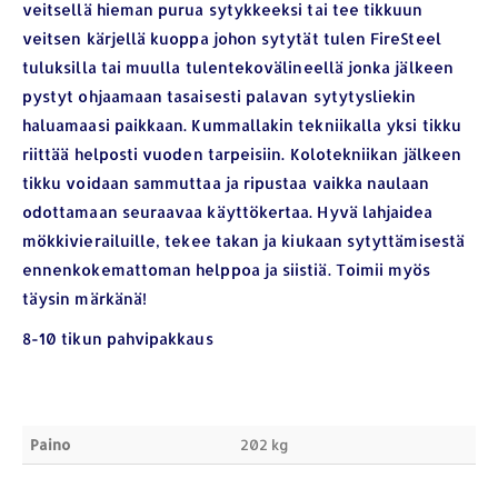
veitsellä hieman purua sytykkeeksi tai tee tikkuun
veitsen kärjellä kuoppa johon sytytät tulen FireSteel
tuluksilla tai muulla tulentekovälineellä jonka jälkeen
pystyt ohjaamaan tasaisesti palavan sytytysliekin
haluamaasi paikkaan. Kummallakin tekniikalla yksi tikku
riittää helposti vuoden tarpeisiin. Kolotekniikan jälkeen
YHTEYSTIEDOT
tikku voidaan sammuttaa ja ripustaa vaikka naulaan
Osoite:
Hikivuorenkatu 14 C 20, 33710 Tampere
odottamaan seuraavaa käyttökertaa. Hyvä lahjaidea
mökkivierailuille, tekee takan ja kiukaan sytyttämisestä
Puhelin:
040-7549431
ennenkokemattoman helppoa ja siistiä. Toimii myös
Sähköposti:
royal.yrityslahjat@gmail.com
täysin märkänä!
ETSI TUOTTEITA
8-10 tikun pahvipakkaus
Products
search
Paino
202 kg