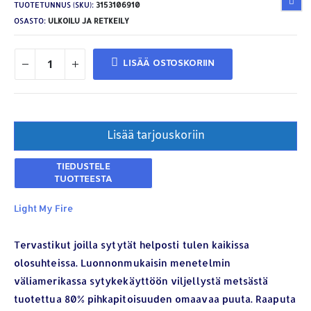
TUOTETUNNUS (SKU):
3153106910
OSASTO:
ULKOILU JA RETKEILY
LISÄÄ OSTOSKORIIN
Lisää tarjouskoriin
Light My Fire
Tervastikut joilla sytytät helposti tulen kaikissa
olosuhteissa. Luonnonmukaisin menetelmin
väliamerikassa sytykekäyttöön viljellystä metsästä
tuotettua 80% pihkapitoisuuden omaavaa puuta. Raaputa