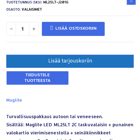
TUOTETUNNUS (SKU):
ML25LT-J201G
OSASTO:
VALAISIMET
LISÄÄ OSTOSKORIIN
Lisää tarjouskoriin
Maglite
Turvallisuuspakkaus autoon tai veneeseen.
Sisältää: Maglite LED ML25LT 2C taskuvalaisin + punainen
valokartio vierimisenestolla + seinäkiinnikkeet