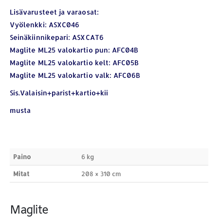
Lisävarusteet ja varaosat:
Vyölenkki: ASXC046
Seinäkiinnikepari: ASXCAT6
Maglite ML25 valokartio pun: AFC04B
YHTEYSTIEDOT
Maglite ML25 valokartio kelt: AFC05B
Osoite:
Hikivuorenkatu 14 C 20, 33710 Tampere
Maglite ML25 valokartio valk: AFC06B
Puhelin:
040-7549431
Sis.Valaisin+parist+kartio+kii
Sähköposti:
royal.yrityslahjat@gmail.com
musta
ETSI TUOTTEITA
Products
search
Paino
6 kg
Mitat
208 × 310 cm
Maglite