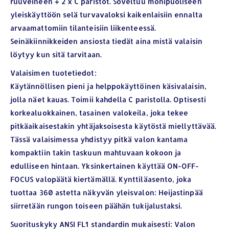
ruuveineen + 2 x C paristot. Soveltuu monipuoliseen
yleiskäyttöön selä turvavaloksi kaikenlaisiin ennalta
arvaamattomiin tilanteisiin liikenteessä.
Seinäkiinnikkeiden ansiosta tiedät aina mistä valaisin
löytyy kun sitä tarvitaan.
Valaisimen tuotetiedot:
Käytännöllisen pieni ja helppokäyttöinen käsivalaisin,
jolla näet kauas. Toimii kahdella C paristolla. Optisesti
korkealuokkainen, tasainen valokeila, joka tekee
pitkäaikaisestakin yhtäjaksoisesta käytöstä miellyttävää.
Tässä valaisimessa yhdistyy pitkä valon kantama
kompaktiin takin taskuun mahtuvaan kokoon ja
edulliseen hintaan. Yksinkertainen käyttää ON-OFF-
FOCUS valopäätä kiertämällä. Kynttiläasento, joka
tuottaa 360 astetta näkyvän yleisvalon: Heijastinpää
siirretään rungon toiseen päähän tukijalustaksi.
Suorituskyky ANSI FL1 standardin mukaisesti: Valon