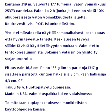
kantama 319 m, valovirta 177 lumenia, valon voimakkuus
25373 candelaa. Paloaika 2 h (jonka jälkeen on vielä 10%
alkuperäisestä valon voimakkuudesta jäljellä).
Roiskevesitiivis (IPX4). Iskunkestävä 1m.
Yhdistelmävalokeila näyttää samanaikaisesti sekä kauas
että hyvin leveälle lähelle. Keskialueen leveys
säädettävissä käyttöetäisyyden mukaan. Valmistettu
lentokonealumiinista. Jokainen valaisin on yksilöity
sarjanumerolla.
Pituus vain 16,8 cm. Paino 185 g ilman paristoja (317 g
sisältäen paristot). Rungon halkaisija 3 cm. Pään halkaisija
4,3 cm. CE.
Takuu 10 v. Huoltopalvelu Suomessa.
Made in USA, valmistuspaikka lukee valaisimessa.
Toimitetaan kuplapakkauksessa monikielisten
käyttöohjeiden kanssa.