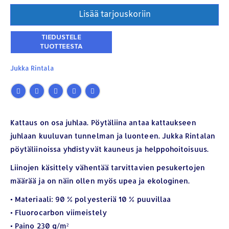
Lisää tarjouskoriin
Jukka Rintala
Kattaus on osa juhlaa. Pöytäliina antaa kattaukseen
juhlaan kuuluvan tunnelman ja luonteen. Jukka Rintalan
pöytäliinoissa yhdistyvät kauneus ja helppohoitoisuus.
Liinojen käsittely vähentää tarvittavien pesukertojen
YHTEYSTIEDOT
määrää ja on näin ollen myös upea ja ekologinen.
Osoite:
Hikivuorenkatu 14 C 20, 33710 Tampere
• Materiaali: 90 % polyesteriä 10 % puuvillaa
Puhelin:
040-7549431
• Fluorocarbon viimeistely
• Paino 230 g/m²
Sähköposti:
royal.yrityslahjat@gmail.com