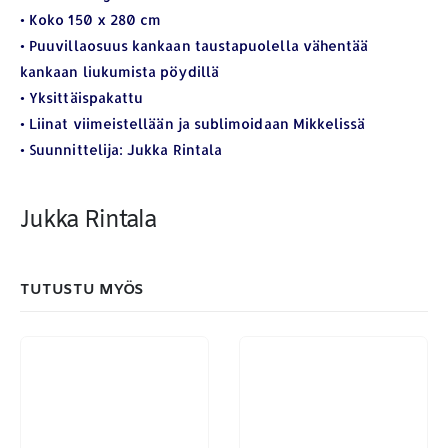
• Koko 150 x 280 cm
ETSI TUOTTEITA
• Puuvillaosuus kankaan taustapuolella vähentää
kankaan liukumista pöydillä
Products
search
• Yksittäispakattu
• Liinat viimeistellään ja sublimoidaan Mikkelissä
• Suunnittelija: Jukka Rintala
Jukka Rintala
MAKSUTAPAMME:
TUTUSTU MYÖS