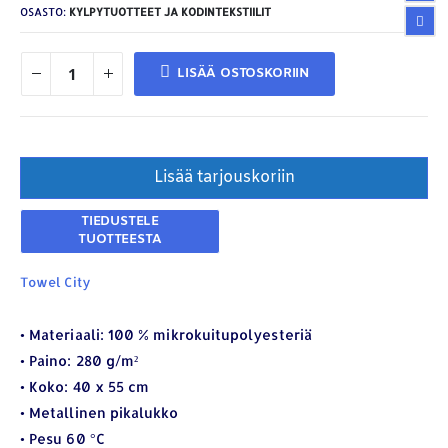
OSASTO:
KYLPYTUOTTEET JA KODINTEKSTIILIT
LISÄÄ OSTOSKORIIN
Lisää tarjouskoriin
Towel City
YHTEYSTIEDOT
Osoite:
Hikivuorenkatu 14 C 20, 33710 Tampere
• Materiaali: 100 % mikrokuitupolyesteriä
Puhelin:
040-7549431
• Paino: 280 g/m²
• Koko: 40 x 55 cm
Sähköposti:
royal.yrityslahjat@gmail.com
• Metallinen pikalukko
ETSI TUOTTEITA
• Pesu 60 °C