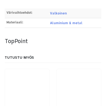
Products
search
Värivaihtoehdot:
Valkoinen
Materiaali:
Aluminium & metal
MAKSUTAPAMME:
TopPoint
TUTUSTU MYÖS