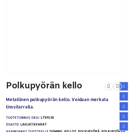
Polkupyörän kello
Metallinen polkupyörän kello. Voidaan merkata
linssitarralla.
TUOTETUNNUS (SKU):
LT91536
OSASTO:
LAHJATAVARAT
AVAINSANAT TUOTTEELLE
DOMING
,
KELLOT
,
POLKUPYÖRÄ
,
POLKUPYÖRÄN
,