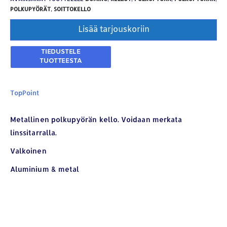
POLKUPYÖRÄT
,
SOITTOKELLO
Lisää tarjouskoriin
TopPoint
Metallinen polkupyörän kello. Voidaan merkata
linssitarralla.
YHTEYSTIEDOT
Valkoinen
Osoite:
Hikivuorenkatu 14 C 20, 33710 Tampere
Aluminium & metal
Puhelin:
040-7549431
Sähköposti:
royal.yrityslahjat@gmail.com
ETSI TUOTTEITA