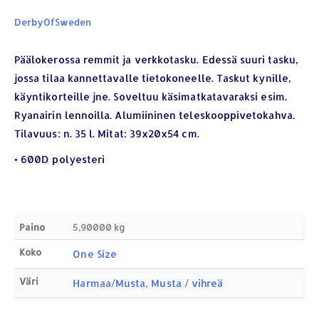
DerbyOfSweden
Päälokerossa remmit ja verkkotasku. Edessä suuri tasku,
jossa tilaa kannettavalle tietokoneelle. Taskut kynille,
käyntikorteille jne. Soveltuu käsimatkatavaraksi esim.
YHTEYSTIEDOT
Ryanairin lennoilla. Alumiininen teleskooppivetokahva.
Tilavuus: n. 35 l. Mitat: 39x20x54 cm.
Osoite:
Hikivuorenkatu 14 C 20, 33710 Tampere
Puhelin:
040-7549431
• 600D polyesteri
Sähköposti:
royal.yrityslahjat@gmail.com
ETSI TUOTTEITA
Paino
5,90000 kg
Products
search
Koko
One Size
Väri
Harmaa/Musta
,
Musta / vihreä