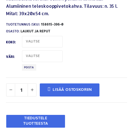
Alumiininen teleskooppivetokahva. Tilavuus: n. 35 l.
Mitat: 39x20x54 cm.
TUOTETUNNUS (SKU):
158615-396-0
OSASTO:
LAUKUT JA REPUT
KOKO
VÄRI
POISTA
LISÄÄ OSTOSKORIIN