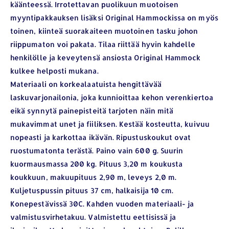
käänteessä. Irrotettavan puolikuun muotoisen
myyntipakkauksen lisäksi Original Hammockissa on myös
toinen, kiinteä suorakaiteen muotoinen tasku johon
riippumaton voi pakata. Tilaa riittää hyvin kahdelle
henkilölle ja keveytensä ansiosta Original Hammock
kulkee helposti mukana.
Materiaali on korkealaatuista hengittävää
laskuvarjonailonia, joka kunnioittaa kehon verenkiertoa
eikä synnytä painepisteitä tarjoten näin mitä
mukavimmat unet ja fiiliksen. Kestää kosteutta, kuivuu
nopeasti ja karkottaa ikävän. Ripustuskoukut ovat
ruostumatonta terästä. Paino vain 600 g. Suurin
kuormausmassa 200 kg. Pituus 3,20 m koukusta
koukkuun, makuupituus 2,90 m, leveys 2,0 m.
Kuljetuspussin pituus 37 cm, halkaisija 10 cm.
Konepestävissä 30C. Kahden vuoden materiaali- ja
valmistusvirhetakuu. Valmistettu eettisissä ja