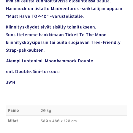
ihmisoikeutta kunnioittavissa olosuhteissa Balilla.
Hammock on listattu Madventures -seikkailijan oppaan
“Must Have TOP-10” -varustelistalle.
Kiinnitysköydet eivät sisälly toimitukseen.
Suosittelemme hankkimaan Ticket To The Moon
kiinnitysköysipussin tai puita suojaavan Tree-Friendly
YHTEYSTIEDOT
Strap-pakkauksen.
Osoite:
Hikivuorenkatu 14 C 20, 33710 Tampere
Aiempi tuotenimi: Moonhammock Double
Puhelin:
040-7549431
ent. Double. Sini-turkoosi
Sähköposti:
royal.yrityslahjat@gmail.com
3914
ETSI TUOTTEITA
Products
search
Paino
20 kg
Mitat
580 × 480 × 120 cm