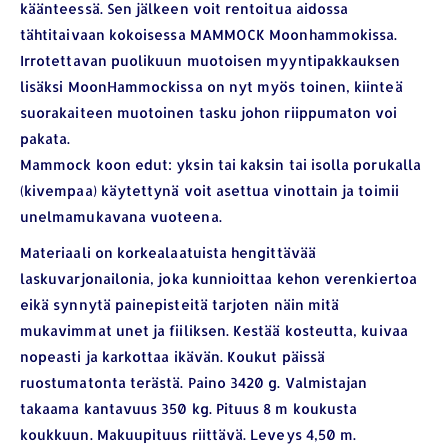
käänteessä. Sen jälkeen voit rentoitua aidossa
tähtitaivaan kokoisessa MAMMOCK Moonhammokissa.
Irrotettavan puolikuun muotoisen myyntipakkauksen
lisäksi MoonHammockissa on nyt myös toinen, kiinteä
suorakaiteen muotoinen tasku johon riippumaton voi
pakata.
Mammock koon edut: yksin tai kaksin tai isolla porukalla
(kivempaa) käytettynä voit asettua vinottain ja toimii
unelmamukavana vuoteena.
Materiaali on korkealaatuista hengittävää
laskuvarjonailonia, joka kunnioittaa kehon verenkiertoa
eikä synnytä painepisteitä tarjoten näin mitä
mukavimmat unet ja fiiliksen. Kestää kosteutta, kuivaa
nopeasti ja karkottaa ikävän. Koukut päissä
ruostumatonta terästä. Paino 3420 g. Valmistajan
takaama kantavuus 350 kg. Pituus 8 m koukusta
koukkuun. Makuupituus riittävä. Leveys 4,50 m.