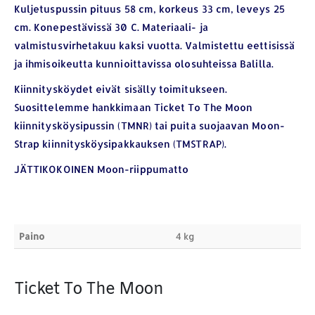
Kuljetuspussin pituus 58 cm, korkeus 33 cm, leveys 25
cm. Konepestävissä 30 C. Materiaali- ja
valmistusvirhetakuu kaksi vuotta. Valmistettu eettisissä
ja ihmisoikeutta kunnioittavissa olosuhteissa Balilla.
YHTEYSTIEDOT
Osoite:
Hikivuorenkatu 14 C 20, 33710 Tampere
Kiinnitysköydet eivät sisälly toimitukseen.
Suosittelemme hankkimaan Ticket To The Moon
Puhelin:
040-7549431
kiinnitysköysipussin (TMNR) tai puita suojaavan Moon-
Sähköposti:
royal.yrityslahjat@gmail.com
Strap kiinnitysköysipakkauksen (TMSTRAP).
ETSI TUOTTEITA
JÄTTIKOKOINEN Moon-riippumatto
Products
search
Paino
4 kg
Ticket To The Moon
MAKSUTAPAMME: