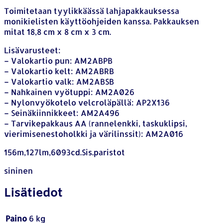
Toimitetaan tyylikkäässä lahjapakkauksessa
monikielisten käyttöohjeiden kanssa. Pakkauksen
mitat 18,8 cm x 8 cm x 3 cm.
Lisävarusteet:
– Valokartio pun: AM2ABPB
– Valokartio kelt: AM2ABRB
– Valokartio valk: AM2ABSB
– Nahkainen vyötuppi: AM2A026
– Nylonvyökotelo velcroläpällä: AP2X136
– Seinäkiinnikkeet: AM2A496
– Tarvikepakkaus AA (rannelenkki, taskuklipsi,
vierimisenestoholkki ja värilinssit): AM2A016
156m,127lm,6093cd.Sis.paristot
sininen
Lisätiedot
Paino
6 kg