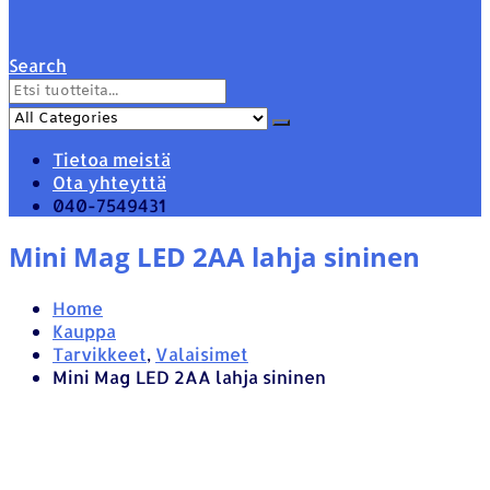
Search
Tietoa meistä
Ota yhteyttä
040-7549431
Mini Mag LED 2AA lahja sininen
Home
Kauppa
Tarvikkeet
,
Valaisimet
Mini Mag LED 2AA lahja sininen