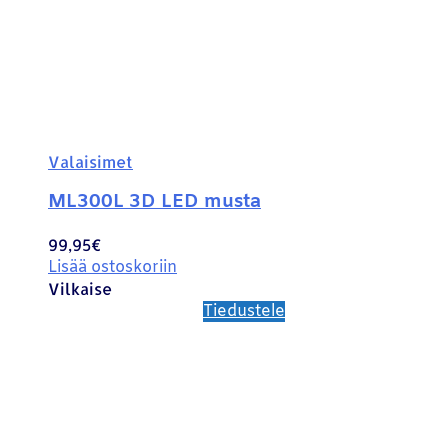
Valaisimet
ML300L 3D LED musta
99,95
€
Lisää ostoskoriin
Vilkaise
Tiedustele