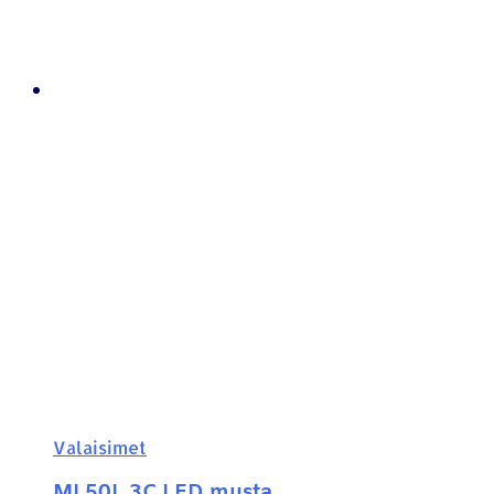
Valaisimet
ML50L 3C LED musta