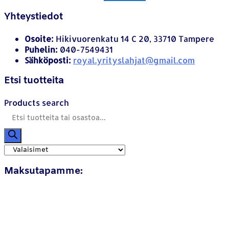
Yhteystiedot
Osoite:
Hikivuorenkatu 14 C 20, 33710 Tampere
Puhelin:
040-7549431
Sähköposti:
royal.yrityslahjat@gmail.com
Etsi tuotteita
Products search
Maksutapamme: