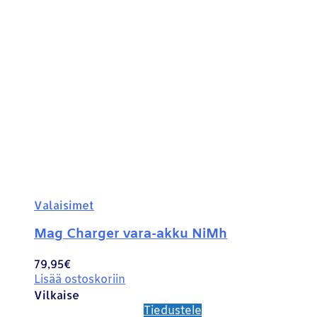
Valaisimet
Mag Charger vara-akku NiMh
79,95
€
Lisää ostoskoriin
Vilkaise
Tiedustele