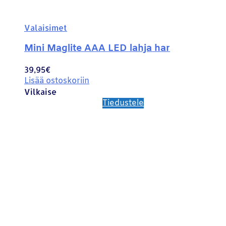
Valaisimet
Mini Maglite AAA LED lahja har
39,95
€
Lisää ostoskoriin
Vilkaise
Tiedustele