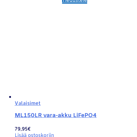
Tiedustele
Valaisimet
ML150LR vara-akku LiFePO4
79,95
€
Lisää ostoskoriin