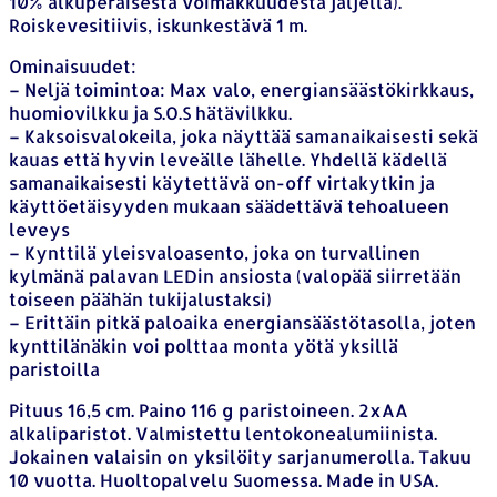
10% alkuperäisestä voimakkuudesta jäljellä).
Roiskevesitiivis, iskunkestävä 1 m.
Ominaisuudet:
– Neljä toimintoa: Max valo, energiansäästökirkkaus,
huomiovilkku ja S.O.S hätävilkku.
– Kaksoisvalokeila, joka näyttää samanaikaisesti sekä
kauas että hyvin leveälle lähelle. Yhdellä kädellä
samanaikaisesti käytettävä on-off virtakytkin ja
käyttöetäisyyden mukaan säädettävä tehoalueen
leveys
– Kynttilä yleisvaloasento, joka on turvallinen
kylmänä palavan LEDin ansiosta (valopää siirretään
toiseen päähän tukijalustaksi)
– Erittäin pitkä paloaika energiansäästötasolla, joten
kynttilänäkin voi polttaa monta yötä yksillä
paristoilla
Pituus 16,5 cm. Paino 116 g paristoineen. 2xAA
alkaliparistot. Valmistettu lentokonealumiinista.
Jokainen valaisin on yksilöity sarjanumerolla. Takuu
10 vuotta. Huoltopalvelu Suomessa. Made in USA.