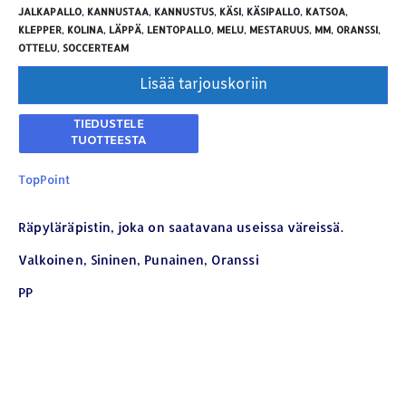
JALKAPALLO
,
KANNUSTAA
,
KANNUSTUS
,
KÄSI
,
KÄSIPALLO
,
KATSOA
,
KLEPPER
,
KOLINA
,
LÄPPÄ
,
LENTOPALLO
,
MELU
,
MESTARUUS
,
MM
,
ORANSSI
,
OTTELU
,
SOCCERTEAM
Lisää tarjouskoriin
TopPoint
Räpyläräpistin, joka on saatavana useissa väreissä.
YHTEYSTIEDOT
Valkoinen, Sininen, Punainen, Oranssi
Osoite:
Hikivuorenkatu 14 C 20, 33710 Tampere
PP
Puhelin:
040-7549431
Sähköposti:
royal.yrityslahjat@gmail.com
ETSI TUOTTEITA
Products