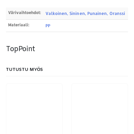
search
Värivaihtoehdot:
Valkoinen, Sininen, Punainen, Oranssi
Materiaali:
PP
MAKSUTAPAMME:
TopPoint
TUTUSTU MYÖS