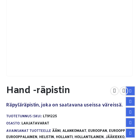
Hand -räpistin
Räpyläräpistin, joka on saatavana useissa väreissä.
TUOTETUNNUS (SKU):
LT91225
OSASTO:
LAHJATAVARAT
AVAINSANAT TUOTTEELLE
ÄÄNI
,
ALANKOMAAT
,
EUROOPAN
,
EUROOPPA
,
EUROOPPALAINEN
,
HELISTIN
,
HOLLANTI
,
HOLLANTILAINEN
,
JÄÄKIEKKO
,