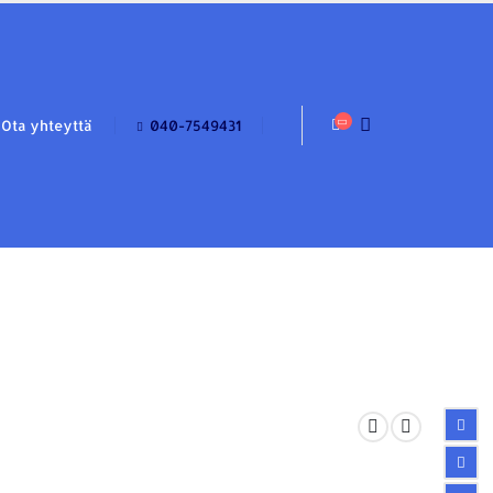
Ota yhteyttä
040-7549431