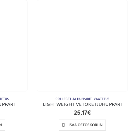
KSUTAPAMME:
TETUS
COLLEGET JA HUPPARIT
,
VAATETUS
UPPARI
LIGHTWEIGHT VETOKETJUHUPPARI
25,17
€
N
LISÄÄ OSTOSKORIIN
imitusehdot