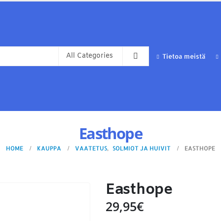
Tietoa meistä
Easthope
HOME
KAUPPA
VAATETUS
,
SOLMIOT JA HUIVIT
EASTHOPE
Easthope
29,95
€