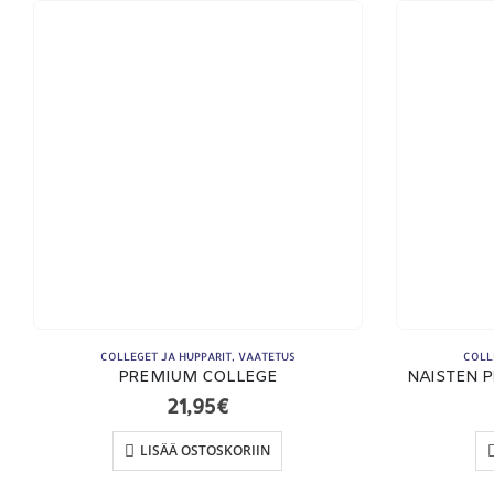
YHTEYSTIEDOT
Osoite:
Hikivuorenkatu 14 C 20, 33710 Tampere
Puhelin:
040-7549431
Sähköposti:
royal.yrityslahjat@gmail.com
COLLEGET JA HUPPARIT
,
VAATETUS
COLL
PREMIUM COLLEGE
NAISTEN P
21,95
€
LISÄÄ OSTOSKORIIN