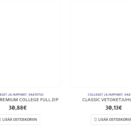
ETSI TUOTTEITA
MA
Products
search
EGET JA HUPPARIT
,
VAATETUS
COLLEGET JA HUPPARIT
,
VAA
REMIUM COLLEGE FULL ZIP
CLASSIC VETOKETJUH
30,88
€
30,13
€
LISÄÄ OSTOSKORIIN
LISÄÄ OSTOSKORII
To