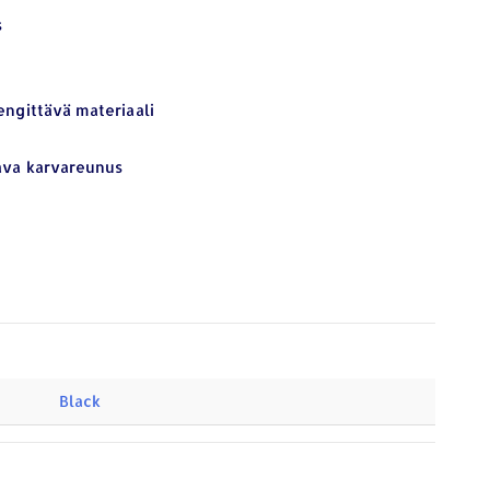
s
engittävä materiaali
tava karvareunus
Black