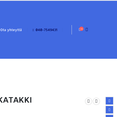
Ota yhteyttä
040-7549431
KATAKKI