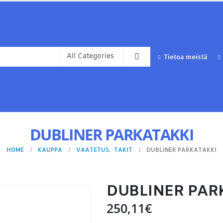
Tietoa meistä
DUBLINER PARKATAKKI
HOME
KAUPPA
VAATETUS
,
TAKIT
DUBLINER PARKATAKKI
DUBLINER PAR
250,11
€