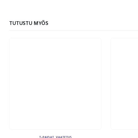
TUTUSTU MYÖS
YHTEYSTIEDOT
Osoite:
Hikivuorenkatu 14 C 20, 33710 Tampere
Puhelin:
040-7549431
Sähköposti:
royal.yrityslahjat@gmail.com
T-PAIDAT
,
VAATETUS