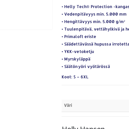
• Helly Tech® Protection -kanga
• Vedenpitävyys min. 5.000 mm
• Hengittävyys min. 5.000 g/m²
• Tuulenpitävä, vettähylkivä ja h
• Primaloft eriste
• Säädettävässä hupussa irrotet
• YKK-vetoketju
• Myrskyläppä
• Säätönyöri vyötärössä
Koot: S – 6XL
Väri