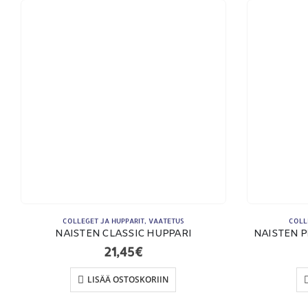
YHTEYSTIEDOT
Osoite:
Hikivuorenkatu 14 C 20, 33710 Tampere
Puhelin:
040-7549431
Sähköposti:
royal.yrityslahjat@gmail.com
COLLEGET JA HUPPARIT
,
VAATETUS
COLL
NAISTEN CLASSIC HUPPARI
NAISTEN P
21,45
€
LISÄÄ OSTOSKORIIN