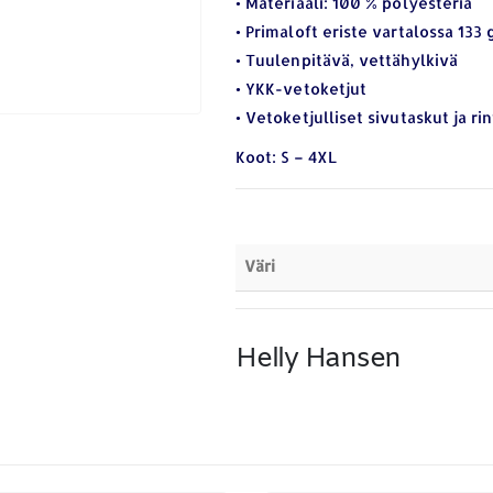
• Materiaali: 100 % polyesteriä
• Primaloft eriste vartalossa 133 
• Tuulenpitävä, vettähylkivä
• YKK-vetoketjut
• Vetoketjulliset sivutaskut ja ri
Koot: S – 4XL
Väri
Helly Hansen