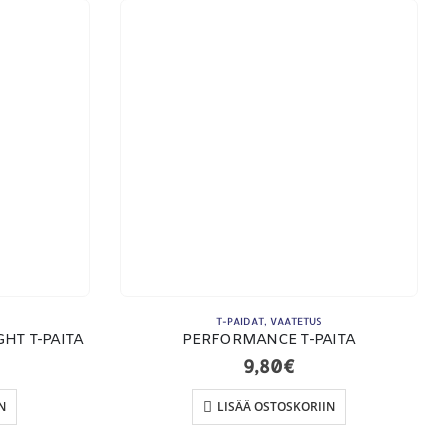
KSUTAPAMME:
T-PAIDAT
,
VAATETUS
HT T-PAITA
PERFORMANCE T-PAITA
9,80
€
N
LISÄÄ OSTOSKORIIN
imitusehdot