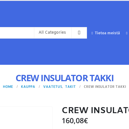
Tietoa meistä
CREW INSULATOR TAKKI
HOME
KAUPPA
VAATETUS
,
TAKIT
CREW INSULATOR TAKKI
CREW INSULAT
160,08
€