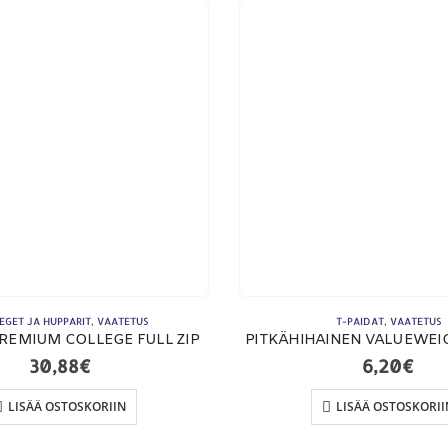
ETSI TUOTTEITA
MA
Products
search
EGET JA HUPPARIT
,
VAATETUS
T-PAIDAT
,
VAATETUS
REMIUM COLLEGE FULL ZIP
PITKÄHIHAINEN VALUEWEIG
30,88
€
6,20
€
LISÄÄ OSTOSKORIIN
LISÄÄ OSTOSKORII
To