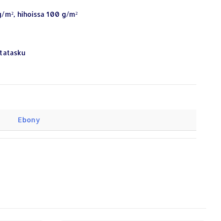
g/m², hihoissa 100 g/m²
ntatasku
Ebony