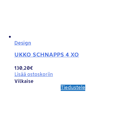
Design
UKKO SCHNAPPS 4 XO
130,20
€
Lisää ostoskoriin
Vilkaise
Tiedustele