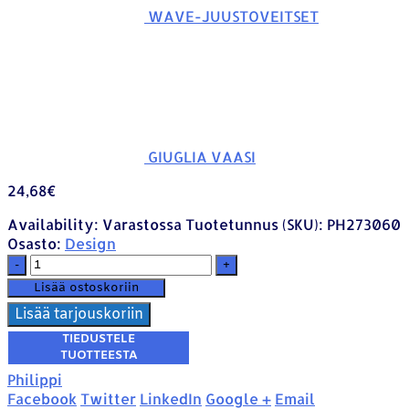
WAVE-JUUSTOVEITSET
GIUGLIA VAASI
24,68
€
Availability:
Varastossa
Tuotetunnus (SKU):
PH273060
Osasto:
Design
-
+
Lisää ostoskoriin
Lisää tarjouskoriin
Philippi
Facebook
Twitter
LinkedIn
Google +
Email