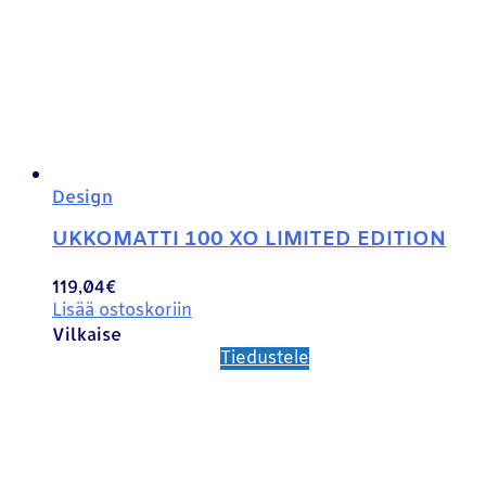
Design
UKKOMATTI 100 XO LIMITED EDITION
119,04
€
Lisää ostoskoriin
Vilkaise
Tiedustele