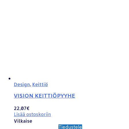
Design
,
Keittiö
VISION KEITTIÖPYYHE
22,07
€
Lisää ostoskoriin
Vilkaise
Tiedustele