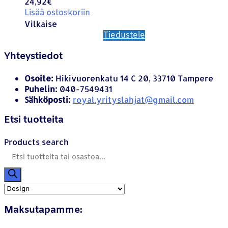
24,92
€
Lisää ostoskoriin
Vilkaise
Tiedustele
Yhteystiedot
Osoite:
Hikivuorenkatu 14 C 20, 33710 Tampere
Puhelin:
040-7549431
Sähköposti:
royal.yrityslahjat@gmail.com
Etsi tuotteita
Products search
Maksutapamme: