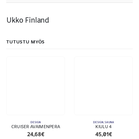
Ukko Finland
MAKSUTAPAMME:
TUTUSTU MYÖS
DESIGN
DESIGN
,
SAUNA
CRUISER AVAIMENPERÄ
KIULU 4
24,68
€
45,01
€
Toimitusehdot