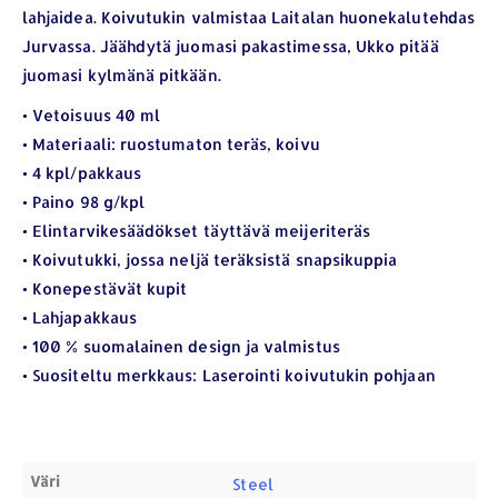
lahjaidea. Koivutukin valmistaa Laitalan huonekalutehdas
Jurvassa. Jäähdytä juomasi pakastimessa, Ukko pitää
juomasi kylmänä pitkään.
• Vetoisuus 40 ml
• Materiaali: ruostumaton teräs, koivu
• 4 kpl/pakkaus
• Paino 98 g/kpl
YHTEYSTIEDOT
• Elintarvikesäädökset täyttävä meijeriteräs
Osoite:
Hikivuorenkatu 14 C 20, 33710 Tampere
• Koivutukki, jossa neljä teräksistä snapsikuppia
Puhelin:
040-7549431
• Konepestävät kupit
• Lahjapakkaus
Sähköposti:
royal.yrityslahjat@gmail.com
• 100 % suomalainen design ja valmistus
ETSI TUOTTEITA
• Suositeltu merkkaus: Laserointi koivutukin pohjaan
Products
search
Väri
Steel