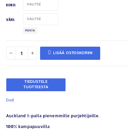
KOKO
VÄRI
POISTA
LISÄÄ OSTOSKORIIN
Dad
YHTEYSTIEDOT
Auckland t-paita pienemmille purjehtijoille.
Osoite:
Hikivuorenkatu 14 C 20, 33710 Tampere
Puhelin:
040-7549431
100% kampapuuvilla