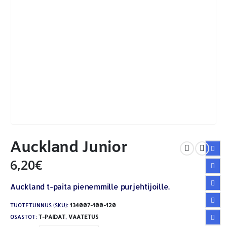
Auckland Junior
6,20
€
Auckland t-paita pienemmille purjehtijoille.
TUOTETUNNUS (SKU):
134007-100-120
OSASTOT:
T-PAIDAT
,
VAATETUS