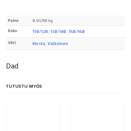
Sähköposti:
royal.yrityslahjat@gmail.com
ETSI TUOTTEITA
Paino
0,14200 kg
Products
search
Koko
110/120
,
130/140
,
150/160
Väri
Musta
,
Valkoinen
Dad
MAKSUTAPAMME:
TUTUSTU MYÖS