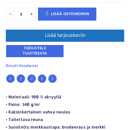
LISÄÄ OSTOSKORIIN
Lisää tarjouskoriin
Result Headwear
YHTEYSTIEDOT
Osoite:
Hikivuorenkatu 14 C 20, 33710 Tampere
• Materiaali: 100 % akryyliä
• Paino: 340 g/m²
Puhelin:
040-7549431
• Kaksinkertainen vahva neulos
Sähköposti:
royal.yrityslahjat@gmail.com
• Taitettava reuna
ETSI TUOTTEITA
• Suositeltu merkkaustapa: brodeeraus ja merkki