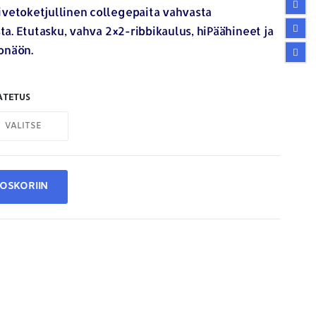
ivetoketjullinen collegepaita vahvasta
sta. Etutasku, vahva 2×2-ribbikaulus, hiPäähineet ja
onäön.
ATETUS
TOSKORIIN