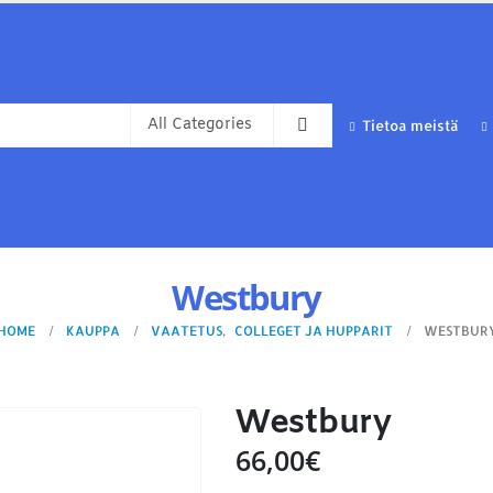
Tietoa meistä
Westbury
HOME
KAUPPA
VAATETUS
,
COLLEGET JA HUPPARIT
WESTBUR
Westbury
66,00
€