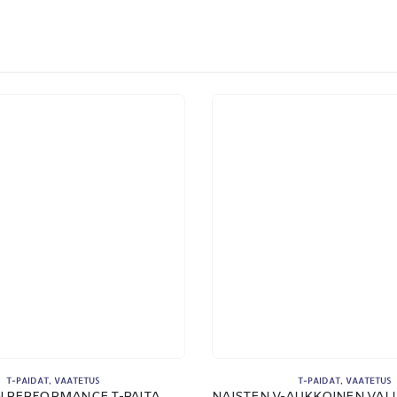
ETSI TUOTTEITA
MA
Products
search
T-PAIDAT
,
VAATETUS
T-PAIDAT
,
VAATETUS
N PERFORMANCE T-PAITA