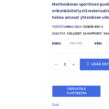
Merihenkinen sporttinen puol
erikoiskäsitellystä materiaali
helma antavat yhtenäisen ulk
TUOTETUNNUS (SKU):
132020-855-3
OSASTOT:
COLLEGET JA HUPPARIT
,
VA
KOKO
VÄRI
LISÄÄ OS
Dad