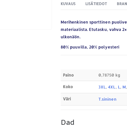
KUVAUS
LISÄTIEDOT
BRA
Merihenkinen sporttinen puolivet
materiaalista. Etutasku, vahva 2
ulkonäön.
80% puuvilla, 20% polyesteri
Paino
0,78750 kg
Koko
3XL
,
4XL
,
L
,
M
Väri
T.sininen
Dad