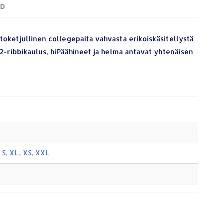
ND
oketjullinen collegepaita vahvasta erikoiskäsitellystä
×2-ribbikaulus, hiPäähineet ja helma antavat yhtenäisen
,
S
,
XL
,
XS
,
XXL