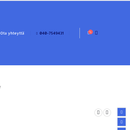
Ota yhteyttä
040-7549431
Y