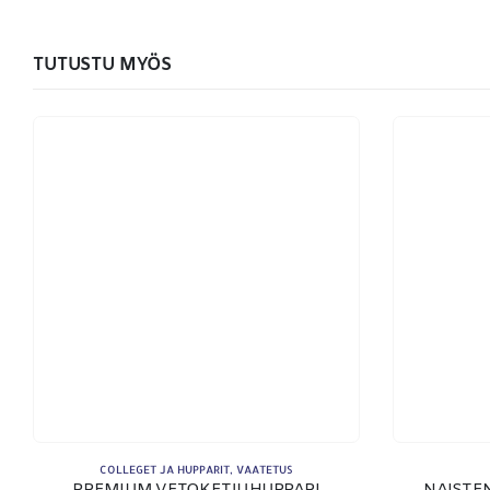
TUTUSTU MYÖS
YHTEYSTIEDOT
Osoite:
Hikivuorenkatu 14 C 20, 33710 Tampere
Puhelin:
040-7549431
Sähköposti:
royal.yrityslahjat@gmail.com
COLLEGET JA HUPPARIT
,
VAATETUS
PREMIUM VETOKETJUHUPPARI
NAISTE