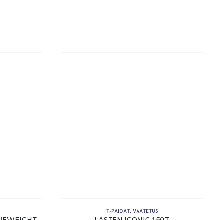
KSUTAPAMME:
T-PAIDAT
,
VAATETUS
NAISTEN V-AUKKOINEN VALUEWEIGHT T-PAITA
LASTEN ICONIC 150 T