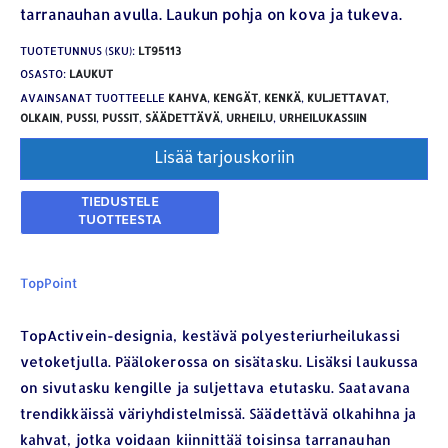
tarranauhan avulla. Laukun pohja on kova ja tukeva.
TUOTETUNNUS (SKU):
LT95113
OSASTO:
LAUKUT
AVAINSANAT TUOTTEELLE
KAHVA
,
KENGÄT
,
KENKÄ
,
KULJETTAVAT
,
OLKAIN
,
PUSSI
,
PUSSIT
,
SÄÄDETTÄVÄ
,
URHEILU
,
URHEILUKASSIIN
Lisää tarjouskoriin
TopPoint
TopActivein-designia, kestävä polyesteriurheilukassi
vetoketjulla. Päälokerossa on sisätasku. Lisäksi laukussa
on sivutasku kengille ja suljettava etutasku. Saatavana
trendikkäissä väriyhdistelmissä. Säädettävä olkahihna ja
kahvat, jotka voidaan kiinnittää toisinsa tarranauhan