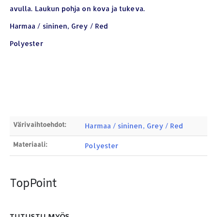
avulla. Laukun pohja on kova ja tukeva.
YHTEYSTIEDOT
Harmaa / sininen, Grey / Red
Osoite:
Hikivuorenkatu 14 C 20, 33710 Tampere
Polyester
Puhelin:
040-7549431
Sähköposti:
royal.yrityslahjat@gmail.com
ETSI TUOTTEITA
Products
search
Värivaihtoehdot:
Harmaa / sininen, Grey / Red
Materiaali:
Polyester
MAKSUTAPAMME:
TopPoint