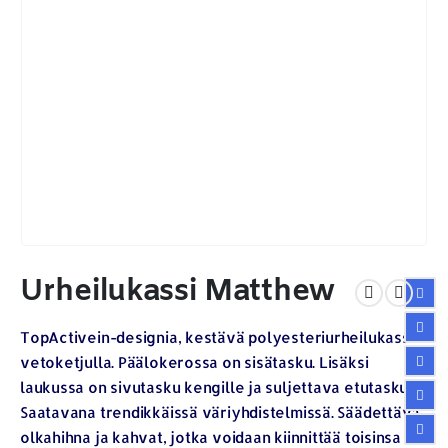
Urheilukassi Matthew
TopActivein-designia, kestävä polyesteriurheilukassi
vetoketjulla. Päälokerossa on sisätasku. Lisäksi
laukussa on sivutasku kengille ja suljettava etutasku.
Saatavana trendikkäissä väriyhdistelmissä. Säädettävä
olkahihna ja kahvat, jotka voidaan kiinnittää toisinsa