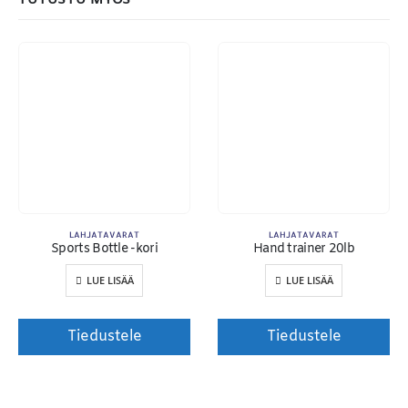
TUTUSTU MYÖS
LAHJATAVARAT
LAHJATAVARAT
Sports Bottle -kori
Hand trainer 20lb
Toimitusehdot
LUE LISÄÄ
LUE LISÄÄ
Tiedustele
Tiedustele
© Copyright 2020. Markus Kosonen | Karisma Films