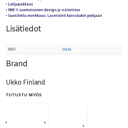
YHTEYSTIEDOT
• Lahjapakkaus
• 100 % suomalainen design ja valmistus
Osoite:
Hikivuorenkatu 14 C 20, 33710 Tampere
• Suositeltu merkkaus: Laserointi koivutukin pohjaan
Puhelin:
040-7549431
Lisätiedot
Sähköposti:
royal.yrityslahjat@gmail.com
ETSI TUOTTEITA
Väri
Steel
Products
search
Brand
Ukko Finland
TUTUSTU MYÖS
MAKSUTAPAMME: