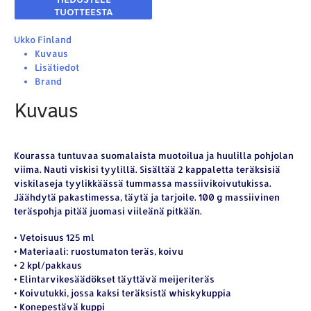
Ukko Finland
Kuvaus
Lisätiedot
Brand
Kuvaus
Kourassa tuntuvaa suomalaista muotoilua ja huulilla pohjolan
viima. Nauti viskisi tyylillä. Sisältää 2 kappaletta teräksisiä
viskilaseja tyylikkäässä tummassa massiivikoivutukissa.
Jäähdytä pakastimessa, täytä ja tarjoile. 100 g massiivinen
teräspohja pitää juomasi viileänä pitkään.
• Vetoisuus 125 ml
• Materiaali: ruostumaton teräs, koivu
• 2 kpl/pakkaus
• Elintarvikesäädökset täyttävä meijeriteräs
• Koivutukki, jossa kaksi teräksistä whiskykuppia
• Konepestävä kuppi