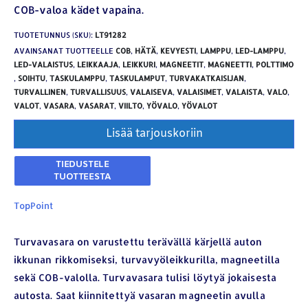
COB-valoa kädet vapaina.
TUOTETUNNUS (SKU):
LT91282
AVAINSANAT TUOTTEELLE
COB
,
HÄTÄ
,
KEVYESTI
,
LAMPPU
,
LED-LAMPPU
,
LED-VALAISTUS
,
LEIKKAAJA
,
LEIKKURI
,
MAGNEETIT
,
MAGNEETTI
,
POLTTIMO
,
SOIHTU
,
TASKULAMPPU
,
TASKULAMPUT
,
TURVAKATKAISIJAN
,
TURVALLINEN
,
TURVALLISUUS
,
VALAISEVA
,
VALAISIMET
,
VALAISTA
,
VALO
,
VALOT
,
VASARA
,
VASARAT
,
VIILTO
,
YÖVALO
,
YÖVALOT
Lisää tarjouskoriin
TopPoint
Turvavasara on varustettu terävällä kärjellä auton
ikkunan rikkomiseksi, turvavyöleikkurilla, magneetilla
sekä COB-valolla. Turvavasara tulisi löytyä jokaisesta
autosta. Saat kiinnitettyä vasaran magneetin avulla