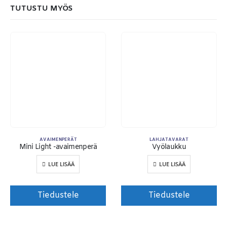
TUTUSTU MYÖS
AVAIMENPERÄT
LAHJATAVARAT
Mini Light -avaimenperä
Vyölaukku
Toimitusehdot
LUE LISÄÄ
LUE LISÄÄ
Tiedustele
Tiedustele
© Copyright 2020. Markus Kosonen | Karisma Films