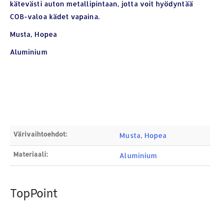
kätevästi auton metallipintaan, jotta voit hyödyntää
COB-valoa kädet vapaina.
YHTEYSTIEDOT
Musta, Hopea
Osoite:
Hikivuorenkatu 14 C 20, 33710 Tampere
Aluminium
Puhelin:
040-7549431
Sähköposti:
royal.yrityslahjat@gmail.com
ETSI TUOTTEITA
Products
search
Värivaihtoehdot:
Musta, Hopea
Materiaali:
Aluminium
MAKSUTAPAMME:
TopPoint