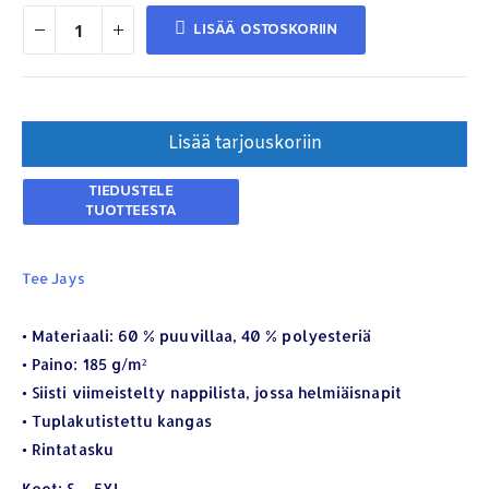
LISÄÄ OSTOSKORIIN
Lisää tarjouskoriin
Tee Jays
YHTEYSTIEDOT
• Materiaali: 60 % puuvillaa, 40 % polyesteriä
• Paino: 185 g/m²
Osoite:
Hikivuorenkatu 14 C 20, 33710 Tampere
• Siisti viimeistelty nappilista, jossa helmiäisnapit
Puhelin:
040-7549431
• Tuplakutistettu kangas
Sähköposti:
royal.yrityslahjat@gmail.com
• Rintatasku
ETSI TUOTTEITA
Koot: S – 5XL