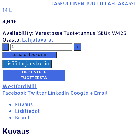
TASKULLINEN JUUTTI LAHJAKASSI
14 L
4,09
€
Availability:
Varastossa
Tuotetunnus (SKU):
W425
Osasto:
Lahjatavarat
-
+
Lisää ostoskoriin
Lisää tarjouskoriin
Westford Mill
Facebook
Twitter
LinkedIn
Google +
Email
Kuvaus
Lisätiedot
Brand
Kuvaus