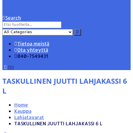
Search
Tietoa meistä
Ota yhteyttä
040-7549431
TASKULLINEN JUUTTI LAHJAKASSI 6
L
Home
Kauppa
Lahjatavarat
TASKULLINEN JUUTTI LAHJAKASSI 6 L