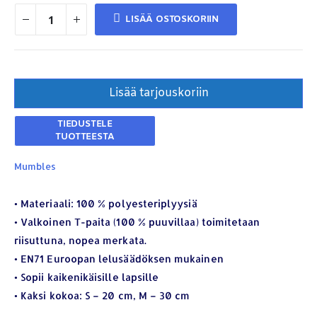
LISÄÄ OSTOSKORIIN
Lisää tarjouskoriin
Mumbles
YHTEYSTIEDOT
• Materiaali: 100 % polyesteriplyysiä
Osoite:
Hikivuorenkatu 14 C 20, 33710 Tampere
• Valkoinen T-paita (100 % puuvillaa) toimitetaan
Puhelin:
040-7549431
riisuttuna, nopea merkata.
• EN71 Euroopan lelusäädöksen mukainen
Sähköposti:
royal.yrityslahjat@gmail.com
• Sopii kaikenikäisille lapsille
ETSI TUOTTEITA
• Kaksi kokoa: S – 20 cm, M – 30 cm