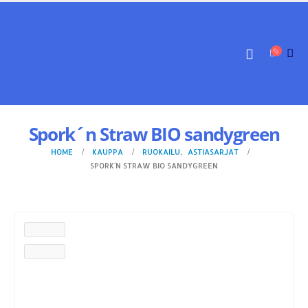
Spork´n Straw BIO sandygreen
HOME
KAUPPA
RUOKAILU
,
ASTIASARJAT
SPORK´N STRAW BIO SANDYGREEN