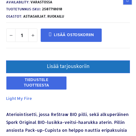
AVAILABILITY:
VARASTOSSA
TUOTETUNNUS (SKU):
2507710610
OSASTOT:
ASTIASARJAT
,
RUOKAILU
LISÄÄ OSTOSKORIIN
Lisää tarjouskoriin
Light My Fire
Ateriointisetti, jossa ReStraw BIO pilli, sekä alkuperäinen
Spork Original BIO-lusikka-veitsi-haarukka aterin. Pillin
ansiosta Pack-up-Cupista on helppo nauttia eripaksuisia