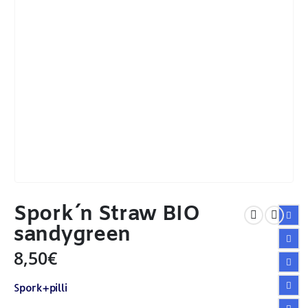
Spork´n Straw BIO
sandygreen
8,50
€
Spork+pilli