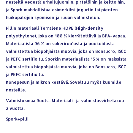
nesteitä vedestä urheilujuomiin, pirtelöihin ja keittoihin,
ja Spork mahdollistaa esimerkiksi jogurtin tai pienten
huikopalojen syömisen ja ruuan valmistelun.
Pillin materiaali Terralene HDPE (High-density
polyethylene), joka on 100 % kierrätettävä ja BPA-vapaa.
Materiaalista 96 % on sokeriruo’osta ja puukuidusta
valmistettua biopohjaista muovia, joka on Bonsucro, ISCC
ja PEFC sertifioitu. Sporkin materiaalista 15 % on maissista
valmistettua biopohjaista muovia, joka on Bonsucro, ISCC
ja PEFC sertifioitu.
Konepesun ja mikron kestävä. Soveltuu myös kuumille
YHTEYSTIEDOT
nesteille.
Osoite:
Hikivuorenkatu 14 C 20, 33710 Tampere
Valmistusmaa Ruotsi. Materiaali- ja valmistusvirhetakuu
Puhelin:
040-7549431
2 vuotta.
Sähköposti:
royal.yrityslahjat@gmail.com
Spork+pilli
ETSI TUOTTEITA