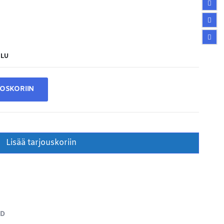
ILU
TOSKORIIN
Lisää tarjouskoriin
ND