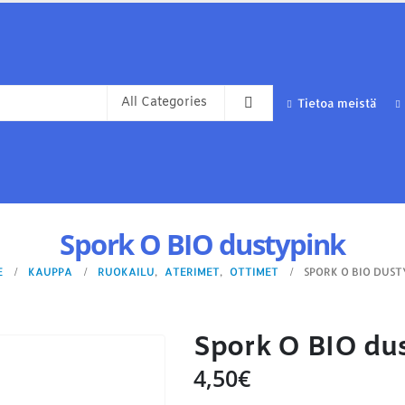
Tietoa meistä
Spork O BIO dustypink
E
KAUPPA
RUOKAILU
,
ATERIMET
,
OTTIMET
SPORK O BIO DUST
Spork O BIO du
4,50
€