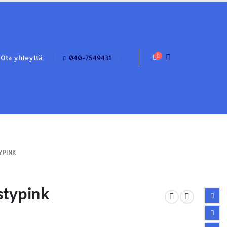
Ota yhteyttä
040-7549431
YPINK
stypink