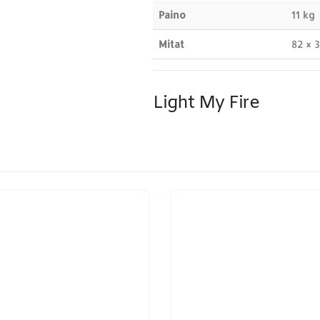
Paino
11 kg
Mitat
82 × 
Light My Fire
ETSI TUOTTEITA
MA
Products
search