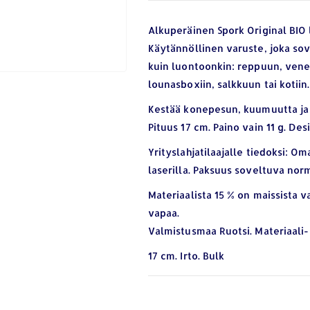
Alkuperäinen Spork Original BIO 
Käytännöllinen varuste, joka so
kuin luontoonkin: reppuun, venee
lounasboxiin, salkkuun tai kotiin.
Kestää konepesun, kuumuutta ja 
Pituus 17 cm. Paino vain 11 g. De
Yrityslahjatilaajalle tiedoksi:
laserilla. Paksuus soveltuva norm
Materiaalista 15 % on maissista
vapaa.
Valmistusmaa Ruotsi. Materiaali-
17 cm. Irto. Bulk