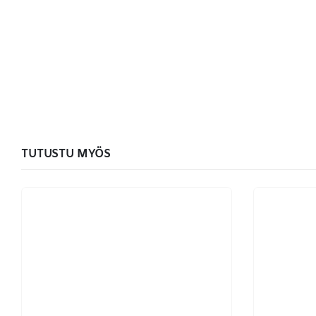
TUTUSTU MYÖS
YHTEYSTIEDOT
Osoite:
Hikivuorenkatu 14 C 20, 33710 Tampere
Puhelin:
040-7549431
Sähköposti:
royal.yrityslahjat@gmail.com