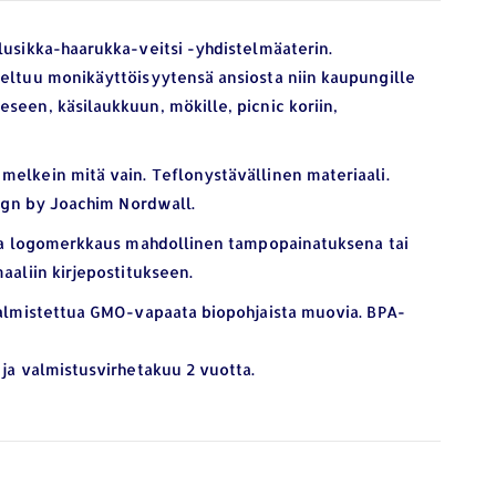
lusikka-haarukka-veitsi -yhdistelmäaterin.
veltuu monikäyttöisyytensä ansiosta niin kaupungille
seen, käsilaukkuun, mökille, picnic koriin,
melkein mitä vain. Teflonystävällinen materiaali.
sign by Joachim Nordwall.
 Oma logomerkkaus mahdollinen tampopainatuksena tai
aaliin kirjepostitukseen.
 valmistettua GMO-vapaata biopohjaista muovia. BPA-
 ja valmistusvirhetakuu 2 vuotta.