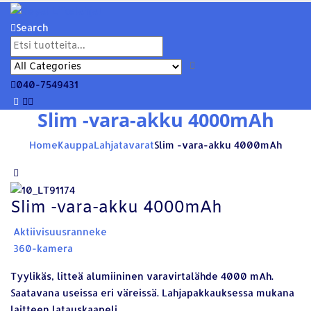
Search
040-7549431
Slim -vara-akku 4000mAh
Home
Kauppa
Lahjatavarat
Slim -vara-akku 4000mAh
Slim -vara-akku 4000mAh
Aktiivisuusranneke
360-kamera
Tyylikäs, litteä alumiininen varavirtalähde 4000 mAh.
Saatavana useissa eri väreissä. Lahjapakkauksessa mukana
laitteen latauskaapeli.