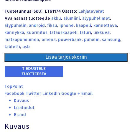
Tuotetunnus (SKU):
LT91174
Osasto:
Lahjatavarat
Avainsanat tuotteelle
akku
,
alumiini
,
älypuhelimet
,
älypuhelin
,
android
,
fiksu
,
iphone
,
kaapeli
,
kannettava
,
kännykkä
,
kuormitus
,
latauskaapeli
,
laturi
,
liikkuva
,
matkapuhelimen
,
omena
,
powerbank
,
puhelin
,
samsung
,
tabletti
,
usb
Lisää tarjouskoriin
TopPoint
Facebook
Twitter
LinkedIn
Google +
Email
Kuvaus
Lisätiedot
Brand
Kuvaus