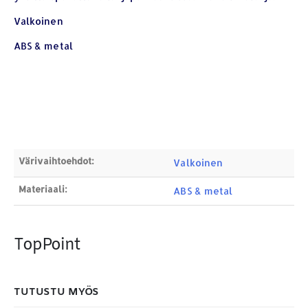
YHTEYSTIEDOT
Valkoinen
Osoite:
Hikivuorenkatu 14 C 20, 33710 Tampere
ABS & metal
Puhelin:
040-7549431
Sähköposti:
royal.yrityslahjat@gmail.com
ETSI TUOTTEITA
Products
search
Värivaihtoehdot:
Valkoinen
Materiaali:
ABS & metal
MAKSUTAPAMME:
TopPoint
TUTUSTU MYÖS