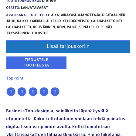
TUOTETUNNUS (SKU):
LT91100
OSASTO:
LAHJATAVARAT
AVAINSANAT TUOTTEELLE
AIKA
,
AIKAKÄSI
,
AJANOTTAJA
,
DIGITAALINEN
,
JÄLKI
,
KAIKKI
,
KAIKKIALLA
,
KELLO
,
KELLOKONEISTO
,
LAHJAPAKETOINTI
,
LAHJAPAKETTI
,
NELIVÄRINEN
,
NOIN
,
PAINE
,
SEINÄKELLO
,
SEINÄT
,
TÄYSVÄRINEN
,
TULOSTUS
Lisää tarjouskoriin
TopPoint
BusinessTop-designia, seinäkello läpinäkyvällä
etupuolella. Koko kellotauluun voidaan tehdä painatus
digitaalisen väripainon avulla. Kello toimitetaan
yksittäispakattuna lahjapakkauksissa. Hieno liikelahja.