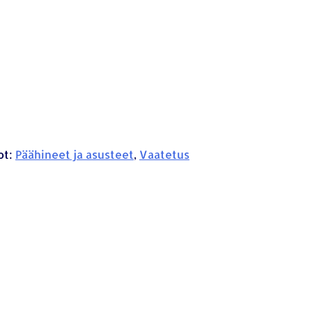
ot:
Päähineet ja asusteet
,
Vaatetus