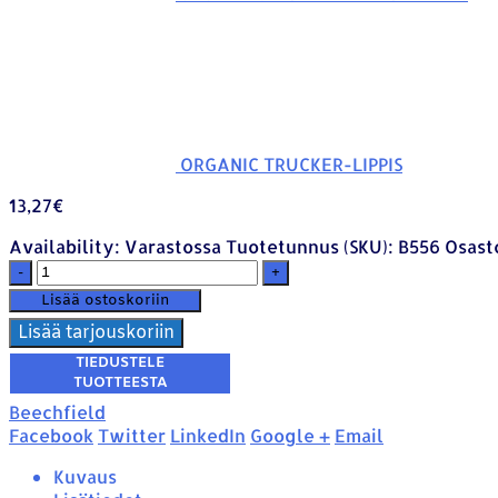
ORGANIC TRUCKER-LIPPIS
13,27
€
Availability:
Varastossa
Tuotetunnus (SKU):
B556
Osast
-
+
Lisää ostoskoriin
Lisää tarjouskoriin
Beechfield
Facebook
Twitter
LinkedIn
Google +
Email
Kuvaus