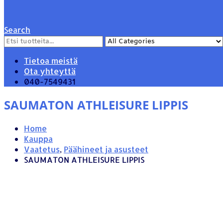
Search
Tietoa meistä
Ota yhteyttä
040-7549431
SAUMATON ATHLEISURE LIPPIS
Home
Kauppa
Vaatetus
,
Päähineet ja asusteet
SAUMATON ATHLEISURE LIPPIS