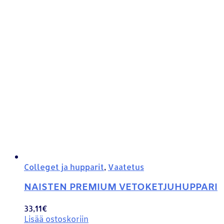
Colleget ja hupparit
,
Vaatetus
NAISTEN PREMIUM VETOKETJUHUPPARI
33,11
€
Lisää ostoskoriin