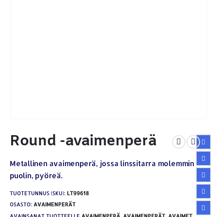
Round -avaimenperä
Metallinen avaimenperä, jossa linssitarra molemmin
puolin, pyöreä.
TUOTETUNNUS (SKU):
LT99618
OSASTO:
AVAIMENPERÄT
AVAINSANAT TUOTTEELLE
AVAIMENPERÄ
,
AVAIMENPERÄT
,
AVAIMET
,