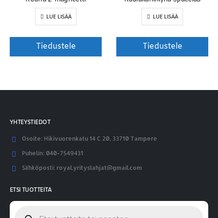
LUE LISÄÄ
LUE LISÄÄ
Tiedustele
Tiedustele
YHTEYSTIEDOT
Osoite:
Hikivuorenkatu 14 C 20, 33710 Tampere
Puhelin:
040-7549431
Sähköposti:
royal.yrityslahjat@gmail.com
ETSI TUOTTEITA
Products
search