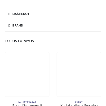
LISÄTIEDOT
BRAND
TUTUSTU MYÖS
LAHJATAVARAT
KYNÄT
Round 2-magneetti
Kuulakärkikynä Spacelab