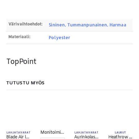
Värivaihtoehdot:
MAKSUTAPAMME:
Sininen, Tummanpunainen, Harmaa
Materiaali:
Polyester
TopPoint
TUTUSTU MYÖS
Monitoimityökalu karbiinihaalla
LAHJATAVARAT
LAHJATAVARAT
LAUKUT
Toimitusehdot
Blade Air langaton latausalusta 5W
Aurinkolasit Jeffrey 400UV
Heathrow tietokone- ja asiakirjasalkku