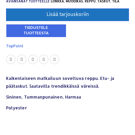
AVAINSANAT TUOTTEELLE
LONKKA
,
MUODIKAS
,
REPPU
,
TASKUT
,
TILA
Lisää tarjouskoriin
TopPoint
YHTEYSTIEDOT
Osoite:
Hikivuorenkatu 14 C 20, 33710 Tampere
Puhelin:
040-7549431
Kaikenlaiseen matkailuun soveltuva reppu. Etu- ja
Sähköposti:
royal.yrityslahjat@gmail.com
päätaskut. Saatavilla trendikkäissä väreissä.
Sininen, Tummanpunainen, Harmaa
ETSI TUOTTEITA
Polyester
Products
search