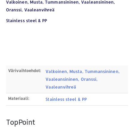
Valkoinen, Musta, Tummansininen, Vaaleansininen,
Oranssi, Vaaleanvihreä
Stainless steel & PP
YHTEYSTIEDOT
Osoite:
Hikivuorenkatu 14 C 20, 33710 Tampere
Puhelin:
040-7549431
Sähköposti:
royal.yrityslahjat@gmail.com
ETSI TUOTTEITA
Värivaihtoehdot:
Valkoinen, Musta, Tummansininen,
Vaaleansininen, Oranssi,
Products
search
Vaaleanvihreä
Materiaali:
Stainless steel & PP
TopPoint
MAKSUTAPAMME: