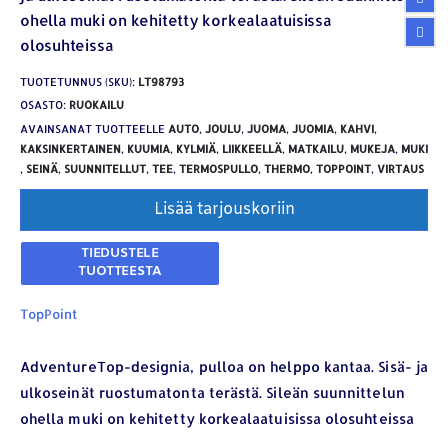
ohella muki on kehitetty korkealaatuisissa
olosuhteissa
TUOTETUNNUS (SKU):
LT98793
OSASTO:
RUOKAILU
AVAINSANAT TUOTTEELLE
AUTO
,
JOULU
,
JUOMA
,
JUOMIA
,
KAHVI
,
KAKSINKERTAINEN
,
KUUMIA
,
KYLMIÄ
,
LIIKKEELLÄ
,
MATKAILU
,
MUKEJA
,
MUKI
,
SEINÄ
,
SUUNNITELLUT
,
TEE
,
TERMOSPULLO
,
THERMO
,
TOPPOINT
,
VIRTAUS
Lisää tarjouskoriin
TopPoint
AdventureTop-designia, pulloa on helppo kantaa. Sisä- ja
ulkoseinät ruostumatonta terästä. Sileän suunnittelun
ohella muki on kehitetty korkealaatuisissa olosuhteissa