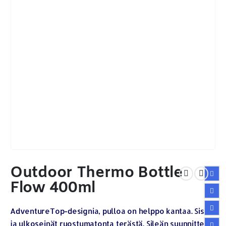
Outdoor Thermo Bottle
Flow 400ml
AdventureTop-designia, pulloa on helppo kantaa. Sisä-
ja ulkoseinät ruostumatonta terästä. Sileän suunnittelun