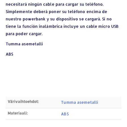
necesitará ningún cable para cargar su teléfono.
Simplemente deberá poner su teléfono encima de
nuestro powerbank y su dispositivo se cargará. Si no
tiene la función inalámbrica incluye un cable micro USB
para poder cargar.
YHTEYSTIEDOT
Tumma asemetalli
Osoite:
Hikivuorenkatu 14 C 20, 33710 Tampere
ABS
Puhelin:
040-7549431
Sähköposti:
royal.yrityslahjat@gmail.com
ETSI TUOTTEITA
Products
search
Värivaihtoehdot:
Tumma asemetalli
Materiaali:
ABS