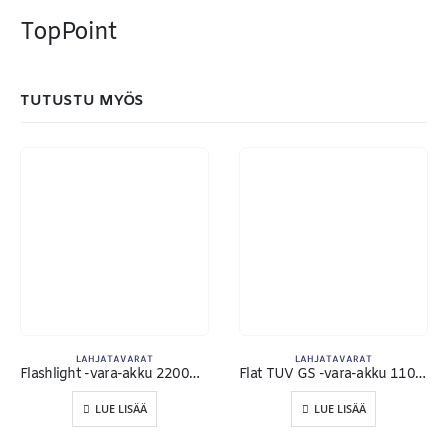
MAKSUTAPAMME:
TopPoint
TUTUSTU MYÖS
LAHJATAVARAT
LAHJATAVARAT
Flashlight -vara-akku 2200mAh
Flat TUV GS -vara-akku 11000mAh
Toimitusehdot
LUE LISÄÄ
LUE LISÄÄ