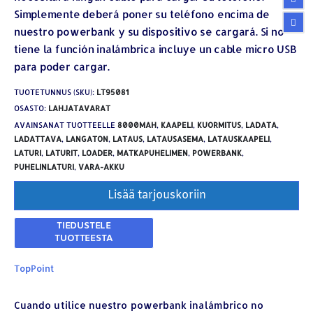
Simplemente deberá poner su teléfono encima de
nuestro powerbank y su dispositivo se cargará. Si no
tiene la función inalámbrica incluye un cable micro USB
para poder cargar.
TUOTETUNNUS (SKU):
LT95081
OSASTO:
LAHJATAVARAT
AVAINSANAT TUOTTEELLE
8000MAH
,
KAAPELI
,
KUORMITUS
,
LADATA
,
LADATTAVA
,
LANGATON
,
LATAUS
,
LATAUSASEMA
,
LATAUSKAAPELI
,
LATURI
,
LATURIT
,
LOADER
,
MATKAPUHELIMEN
,
POWERBANK
,
PUHELINLATURI
,
VARA-AKKU
Lisää tarjouskoriin
TopPoint
Cuando utilice nuestro powerbank inalámbrico no