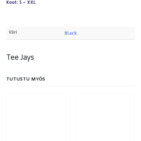
ETSI TUOTTEITA
Koot: S – XXL
Products
search
Väri
Black
Tee Jays
MAKSUTAPAMME:
TUTUSTU MYÖS