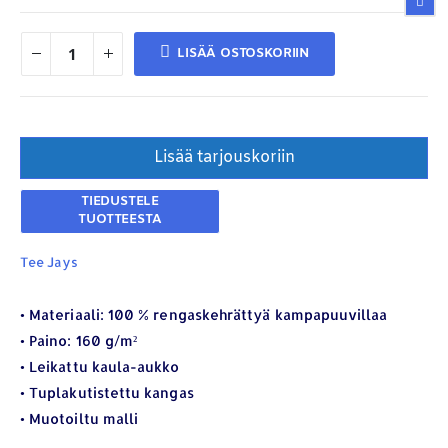
LISÄÄ OSTOSKORIIN
Lisää tarjouskoriin
Tee Jays
YHTEYSTIEDOT
• Materiaali: 100 % rengaskehrättyä kampapuuvillaa
• Paino: 160 g/m²
Osoite:
Hikivuorenkatu 14 C 20, 33710 Tampere
• Leikattu kaula-aukko
Puhelin:
040-7549431
• Tuplakutistettu kangas
Sähköposti:
royal.yrityslahjat@gmail.com
• Muotoiltu malli