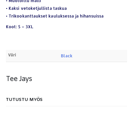
• Muotoiltu malli
Products
search
• Kaksi vetoketjullista taskua
• Trikookanttaukset kauluksessa ja hihansuissa
Koot: S – 3XL
MAKSUTAPAMME:
Väri
Black
Tee Jays
TUTUSTU MYÖS