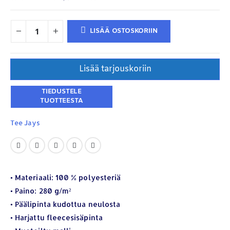
LISÄÄ OSTOSKORIIN
Lisää tarjouskoriin
Tee Jays
YHTEYSTIEDOT
Osoite:
Hikivuorenkatu 14 C 20, 33710 Tampere
• Materiaali: 100 % polyesteriä
Puhelin:
040-7549431
• Paino: 280 g/m²
Sähköposti:
royal.yrityslahjat@gmail.com
• Päälipinta kudottua neulosta
ETSI TUOTTEITA
• Harjattu fleecesisäpinta